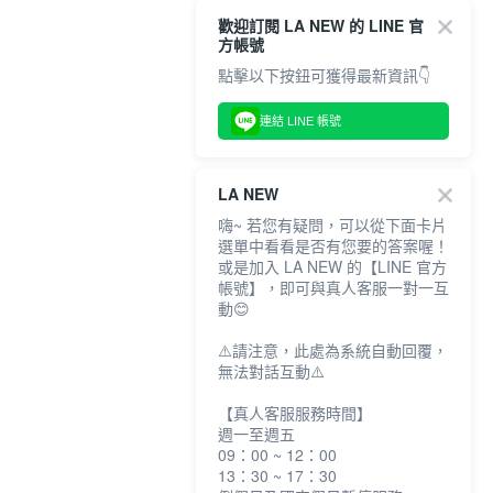
歡迎訂閱 LA NEW 的 LINE 官
方帳號
點擊以下按鈕可獲得最新資訊👇
連結 LINE 帳號
LA NEW
嗨~ 若您有疑問，可以從下面卡片
選單中看看是否有您要的答案喔！
或是加入 LA NEW 的【LINE 官方
帳號】，即可與真人客服一對一互
動😊
⚠️請注意，此處為系統自動回覆，
無法對話互動⚠️
【真人客服服務時間】
週一至週五
09：00 ~ 12：00
13：30 ~ 17：30