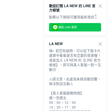
歡迎訂閱 LA NEW 的 LINE 官
方帳號
點擊以下按鈕可獲得最新資訊👇
連結 LINE 帳號
LA NEW
嗨~ 若您有疑問，可以從下面卡片
選單中看看是否有您要的答案喔！
或是加入 LA NEW 的【LINE 官方
帳號】，即可與真人客服一對一互
動😊
⚠️請注意，此處為系統自動回覆，
無法對話互動⚠️
【真人客服服務時間】
週一至週五
09：00 ~ 12：00
13：30 ~ 17：30