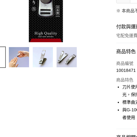
※ 本商品
付款與運
宅配免運
付款方式
商品特色
信用卡一
商品編號
10018471
LINE Pay
商品特色
Apple Pay
刀片使
光，保
悠遊付
標準曲
Google Pa
與G-
者使用
全盈+PAY
ATM付款