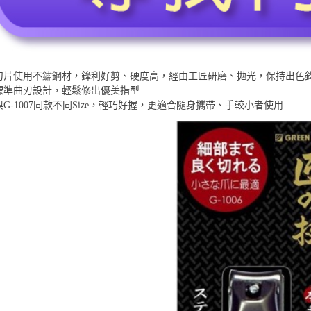
刀片使用不鏽鋼材，鋒利好剪、硬度高，經由工匠研磨、拋光，保持出色
標準曲刃設計，輕鬆修出優美指型
與G-1007同款不同Size，輕巧好握，更適合隨身攜帶、手較小者使用