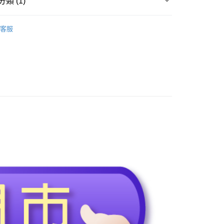
類 (1)
◢ 樂悠生活 嚴選好物
個人護理(美保/清潔/用品)
客服
0，滿NT$990(含以上)免運費
】