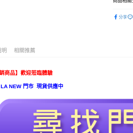
商品相關分
◤生活嚴選
運送方式
分享
宅配
每筆NT$8
【免運費
說明
相關推薦
免運費
銷商品】歡迎蒞臨體驗
 LA NEW 門市 現貨供應中