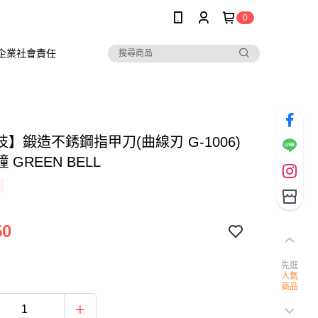
0
企業社會責任
】鍛造不銹鋼指甲刀(曲線刃 G-1006)
 GREEN BELL
50
先逛
人氣
商品