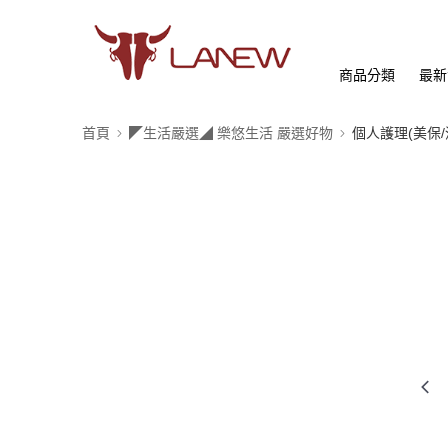
商品分類
最新
首頁
◤生活嚴選◢ 樂悠生活 嚴選好物
個人護理(美保/