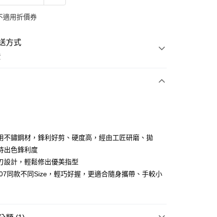
不適用折價券
送方式
費
次付款
用不鏽鋼材，鋒利好剪、硬度高，經由工匠研磨、拋
持出色鋒利度
刃設計，輕鬆修出優美指型
y
1007同款不同Size，輕巧好握，更適合隨身攜帶、手較小