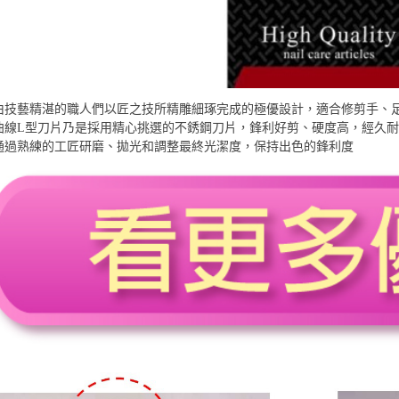
由技藝精湛的職人們以匠之技所精雕細琢完成的極優設計，適合修剪手、
曲線L型刀片乃是採用精心挑選的不銹鋼刀片，鋒利好剪、硬度高，經久
通過熟練的工匠研磨、拋光和調整最終光潔度，保持出色的鋒利度