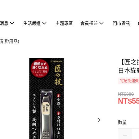
消息
生活嚴選
主題專區
會員權益
門市資訊
清潔/用品)
【匠之技
日本綠鐘
宅配免運費
NT$880
NT$5
數量