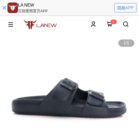
LA NEW
開啟APP
立刻使用官方APP
0
1
/
6