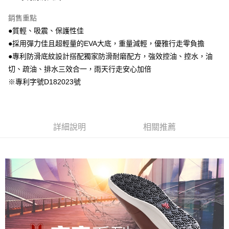
銷售重點
●質輕、吸震、保護性佳
●採用彈力佳且超輕量的EVA大底，重量減輕，優雅行走零負擔
●專利防滑底紋設計搭配獨家防滑耐磨配方，強效控油、控水，油
切、疏油、排水三效合一，雨天行走安心加倍
※專利字號D182023號
詳細說明
相關推薦