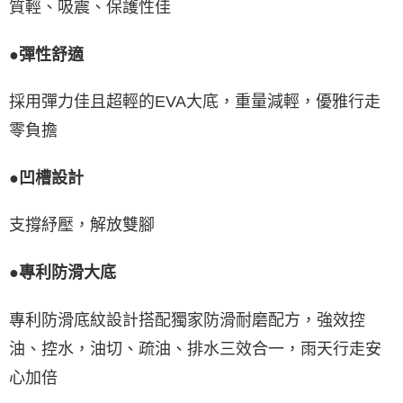
質輕、吸震、保護性佳
●彈性舒適
採用彈力佳且超輕的EVA大底，重量減輕，優雅行走
零負擔
●凹槽設計
支撐紓壓，解放雙腳
●專利防滑大底
專利防滑底紋設計搭配獨家防滑耐磨配方，強效控
油、控水，油切、疏油、排水三效合一，雨天行走安
心加倍