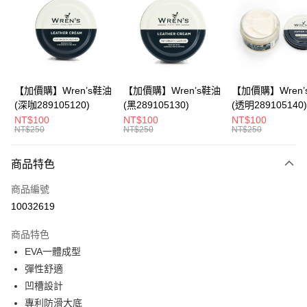
Apple Pay
悠遊付
Google Pay
全盈+PAY
【加價購】Wren’s鞋油
【加價購】Wren’s鞋油
【加價購】Wren’
(深咖289105120)
(黑289105130)
(透明289105140)
ATM付款
NT$100
NT$100
NT$100
NT$250
NT$250
NT$250
運送方式
商品特色
宅配
每筆NT$80，滿NT$990(含以上)免運費
商品編號
10032619
付款後門市自取
每筆NT$80，滿NT$699(含以上)免運費
商品特色
EVA一體成型
彈性舒適
凹槽設計
專利防滑大底