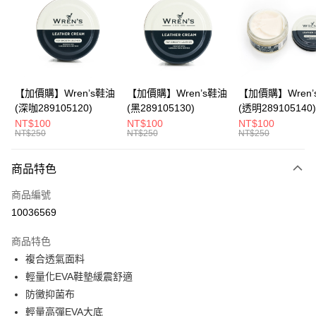
Apple Pay
悠遊付
Google Pay
全盈+PAY
【加價購】Wren’s鞋油
【加價購】Wren’s鞋油
【加價購】Wren’
(深咖289105120)
(黑289105130)
(透明289105140)
ATM付款
NT$100
NT$100
NT$100
NT$250
NT$250
NT$250
運送方式
商品特色
宅配
每筆NT$80，滿NT$990(含以上)免運費
商品編號
10036569
付款後門市自取
每筆NT$80，滿NT$699(含以上)免運費
商品特色
複合透氣面料
跨境配送 港澳、新馬
查看運費
輕量化EVA鞋墊緩震舒適
防黴抑菌布
輕量高彈EVA大底