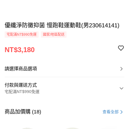
優纖淨防黴抑菌 慢跑鞋運動鞋(男230614141)
宅配滿NT$990免運
國家/地區配送
NT$3,180
請選擇商品選項
付款與運送方式
宅配滿NT$990免運
付款方式
信用卡一次付款
商品加價購 (18)
查看全部
LINE Pay