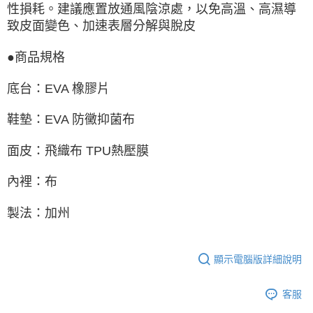
性損耗。建議應置放通風陰涼處，以免高溫、高濕導
致皮面變色、加速表層分解與脫皮
●商品規格
底台：EVA 橡膠片
鞋墊：EVA 防黴抑菌布
面皮：飛織布 TPU熱壓膜
內裡：布
製法：加州
顯示電腦版詳細說明
客服