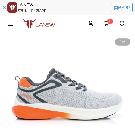
LA NEW
開啟APP
立刻使用官方APP
0
1
/
6