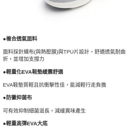
●複合透氣面料
面料採針織布(與熱壓膜)與TPU片設計，舒適透氣耐曲
折，並增加支撐力
●輕量化EVA鞋墊緩震舒適
EVA鞋墊質輕且抗衝擊性佳，能減輕行走負擔
●防黴抑菌布
可有效抑制細菌滋長，減緩異味產生
●輕量高彈EVA大底