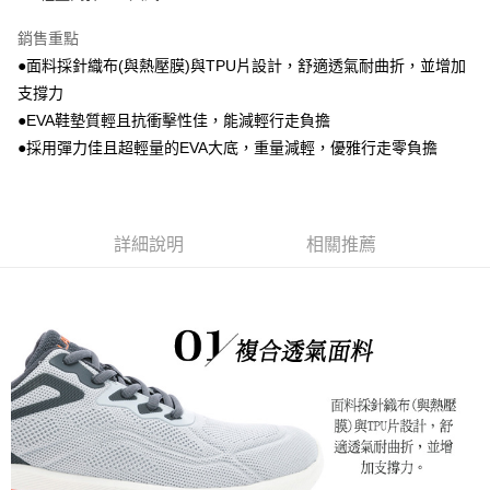
銷售重點
●面料採針織布(與熱壓膜)與TPU片設計，舒適透氣耐曲折，並增加
支撐力
●EVA鞋墊質輕且抗衝擊性佳，能減輕行走負擔
●採用彈力佳且超輕量的EVA大底，重量減輕，優雅行走零負擔
詳細說明
相關推薦