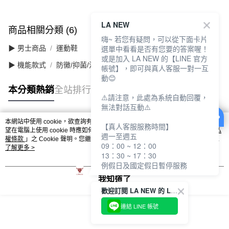
LA NEW
商品相關分類 (6)
查看全部
嗨~ 若您有疑問，可以從下面卡片
選單中看看是否有您要的答案喔！
▶ 男士商品
運動鞋
或是加入 LA NEW 的【LINE 官方
▶ 機能款式
防黴/抑菌/消臭
帳號】，即可與真人客服一對一互
動😊
本分類熱銷
全站排行
⚠️請注意，此處為系統自動回覆，
無法對話互動⚠️
本網站中使用 cookie，欲查詢有關本網站使用 cookie 方式之詳情，及若您不希
【真人客服服務時間】
熱門標籤
望在電腦上使用 cookie 時應如何變更電腦的 cookie 設定，請參閱本網站「
隱私
週一至週五
權條款
」之 Cookie 聲明。您繼續使用本網站即表示您同意本公司得按本網站使
09：00 ~ 12：00
用條款之 Cookie 聲明使用 cookie。
了解更多 >
13：30 ~ 17：30
例假日及國定假日暫停服務
我知道了
歡迎訂閱 LA NEW 的 LINE 官方帳號
連結 LINE 帳號