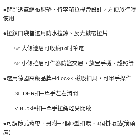
●背部透氣網布襯墊、行李箱拉桿帶設計，方便旅行時
使用
●拉鍊口袋皆選用防水拉鍊、反光織帶拉片
☞ 大側邊層可收納14吋筆電
☞ 小側拉層可作為防盜夾層，放置手機、護照等
●選用德國高級品牌Fidlock® 磁吸扣具，可單手操作
SLIDER扣─單手左右滑開
V-Buckle扣─單手拉繩輕易開啟
●可調節式背帶，另附─2個D型扣環、4個掛環點(箭頭
處)