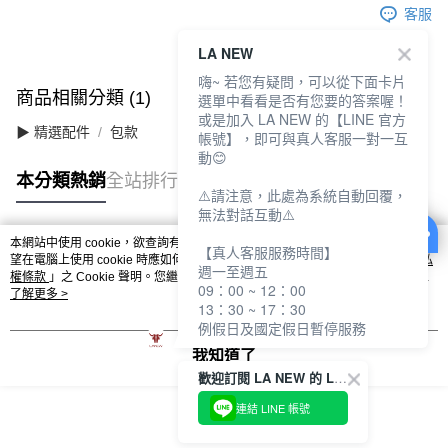
客服
LA NEW
嗨~ 若您有疑問，可以從下面卡片
商品相關分類 (1)
選單中看看是否有您要的答案喔！
或是加入 LA NEW 的【LINE 官方
▶ 精選配件
包款
帳號】，即可與真人客服一對一互
動😊
本分類熱銷
全站排行
⚠️請注意，此處為系統自動回覆，
無法對話互動⚠️
本網站中使用 cookie，欲查詢有關本網站使用 cookie 方式之詳情，及若您不希
【真人客服服務時間】
熱門標籤
望在電腦上使用 cookie 時應如何變更電腦的 cookie 設定，請參閱本網站「
隱私
週一至週五
權條款
」之 Cookie 聲明。您繼續使用本網站即表示您同意本公司得按本網站使
09：00 ~ 12：00
用條款之 Cookie 聲明使用 cookie。
了解更多 >
13：30 ~ 17：30
例假日及國定假日暫停服務
我知道了
歡迎訂閱 LA NEW 的 LINE 官方帳號
連結 LINE 帳號