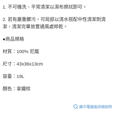
1. 不可機洗、平常清潔以濕布擦拭即可。
2. 若有嚴重髒污，可局部以清水搭配中性清潔劑清
潔，清潔完畢放置通風處晾乾。
●商品規格
材質：100% 尼龍
尺寸：43x36x13cm
容量：19L
顏色：拿鐵棕
顯示電腦版詳細說明