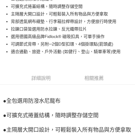
可擴充式捲蓋結構，隨時調整存儲空間
Google Pay
主隔層大開口設計，可輕鬆裝入所有物品與方便拿取
全盈+PAY
背部透氣網布襯墊、行李箱拉桿帶設計，方便旅行時使用
拉鍊口袋皆選用防水拉鍊、反光織帶拉片
ATM付款
選用德國高級品牌Fidlock® 磁吸扣具，可單手操作
可調節式背帶，另附─2個D型扣環、4個掛環點(箭頭處)
運送方式
適合通勤、旅遊、戶外活動 (如健行、登山、騎單車等)使用
宅配
每筆NT$80，滿NT$990(含以上)免運費
付款後門市自取
詳細說明
相關推薦
每筆NT$80，滿NT$699(含以上)免運費
●全包選用防潑水尼龍布
●可擴充式捲蓋結構，隨時調整存儲空間
●主隔層大開口設計，可輕鬆裝入所有物品與方便拿取