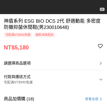
神盾系列 ESG BIO DCS 2代 舒適動能 多密度
防黴抑菌休閒鞋(男230010648)
宅配滿NT$990免運
國家/地區配送
NT$5,180
請選擇商品選項
付款與運送方式
宅配滿NT$990免運
付款方式
信用卡一次付款
商品加價購 (18)
查看全部