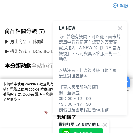
客服
LA NEW
商品相關分類 (7)
查看全部
嗨~ 若您有疑問，可以從下面卡片
選單中看看是否有您要的答案喔！
▶ 男士商品
休閒鞋
或是加入 LA NEW 的【LINE 官方
▶ 機能款式
DCS/BIO DCS 舒適動能
帳號】，即可與真人客服一對一互
動😊
本分類熱銷
全站排行
⚠️請注意，此處為系統自動回覆，
無法對話互動⚠️
本網站中使用 cookie，欲查詢有關本網站使用 cookie 方式之詳情，及若您不希
【真人客服服務時間】
熱門標籤
望在電腦上使用 cookie 時應如何變更電腦的 cookie 設定，請參閱本網站「
隱私
週一至週五
權條款
」之 Cookie 聲明。您繼續使用本網站即表示您同意本公司得按本網站使
09：00 ~ 12：00
用條款之 Cookie 聲明使用 cookie。
了解更多 >
13：30 ~ 17：30
例假日及國定假日暫停服務
我知道了
歡迎訂閱 LA NEW 的 LINE 官方帳號