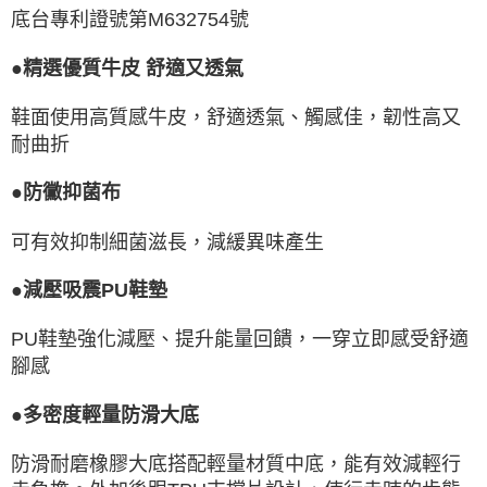
底台專利證號第M632754號
●精選優質牛皮 舒適又透氣
鞋面使用高質感牛皮，舒適透氣、觸感佳，韌性高又
耐曲折
●防黴抑菌布
可有效抑制細菌滋長，減緩異味產生
●減壓吸震PU鞋墊
PU鞋墊強化減壓、提升能量回饋，一穿立即感受舒適
腳感
●多密度輕量防滑大底
防滑耐磨橡膠大底搭配輕量材質中底，能有效減輕行