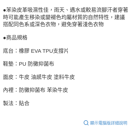
●苯染皮革吸濕性佳，雨天、遇水或較易流腳汗者穿著
時可能產生移染或變褪色均屬材質的自然特性，建議
搭配同色系或深色衣物，避免穿著淺色衣物
●商品規格
底台：橡膠 EVA TPU支撐片
鞋墊：PU 防黴抑菌布
面皮：牛皮 油感牛皮 塗料牛皮
內裡：防黴抑菌布 苯染牛皮
製法：貼合
顯示電腦版詳細說明