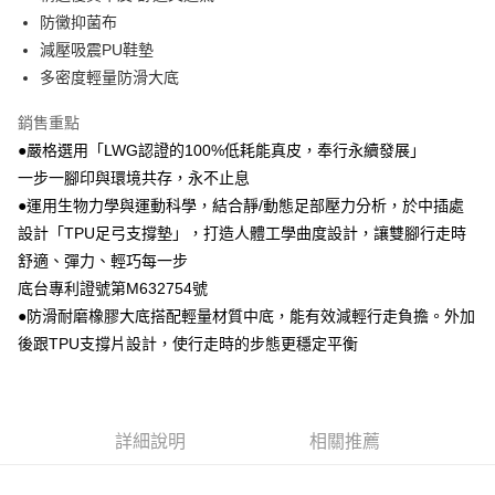
防黴抑菌布
減壓吸震PU鞋墊
多密度輕量防滑大底
銷售重點
●嚴格選用「LWG認證的100%低耗能真皮，奉行永續發展」
一步一腳印與環境共存，永不止息
●運用生物力學與運動科學，結合靜/動態足部壓力分析，於中插處
設計「TPU足弓支撐墊」，打造人體工學曲度設計，讓雙腳行走時
舒適、彈力、輕巧每一步
底台專利證號第M632754號
●防滑耐磨橡膠大底搭配輕量材質中底，能有效減輕行走負擔。外加
後跟TPU支撐片設計，使行走時的步態更穩定平衡
詳細說明
相關推薦