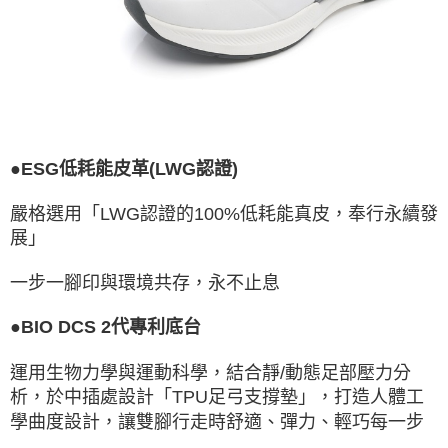
●ESG低耗能皮革(LWG認證)
嚴格選用「LWG認證的100%低耗能真皮，奉行永續發
展」
一步一腳印與環境共存，永不止息
●BIO DCS 2代專利底台
運用生物力學與運動科學，結合靜/動態足部壓力分
析，於中插處設計「TPU足弓支撐墊」，打造人體工
學曲度設計，讓雙腳行走時舒適、彈力、輕巧每一步