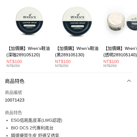
LINE Pay
Apple Pay
悠遊付
Google Pay
全盈+PAY
【加價購】Wren’s鞋油
【加價購】Wren’s鞋油
【加價購】Wren’
(深咖289105120)
(黑289105130)
(透明289105140)
ATM付款
NT$100
NT$100
NT$100
NT$250
NT$250
NT$250
運送方式
商品特色
宅配
每筆NT$80，滿NT$990(含以上)免運費
商品編號
10071423
付款後門市自取
每筆NT$80，滿NT$699(含以上)免運費
商品特色
ESG低耗能皮革(LWG認證)
跨境配送 港澳、新馬
查看運費
BIO DCS 2代專利底台
精選優質牛皮 舒適又透氣