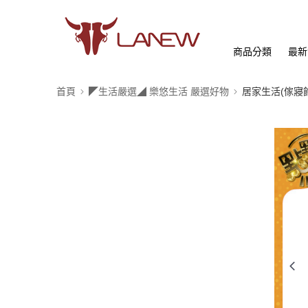
商品分類
最新
首頁
◤生活嚴選◢ 樂悠生活 嚴選好物
居家生活(傢寢