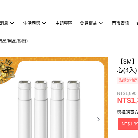
消息
生活嚴選
主題專區
會員權益
門市資訊
飾品/用品/餐廚）
【3M】
心(4入)
點數兌換商
NT$1,890
NT$1,
選擇購買
NT$1,3