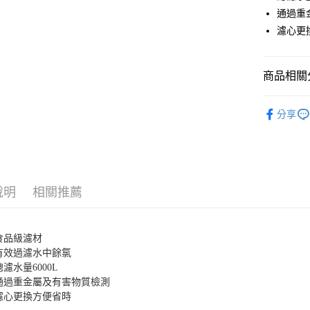
Google Pa
通過重
濾心更
全盈+PAY
ATM付款
商品相關分
◤生活嚴選
運送方式
分享
廚）
宅配
📢【點數
每筆NT$8
【免運費
說明
相關推薦
免運費
食品級濾材
有效過濾水中餘氯
總濾水量6000L
通過重金屬及有害物質檢測
濾心更換方便省時