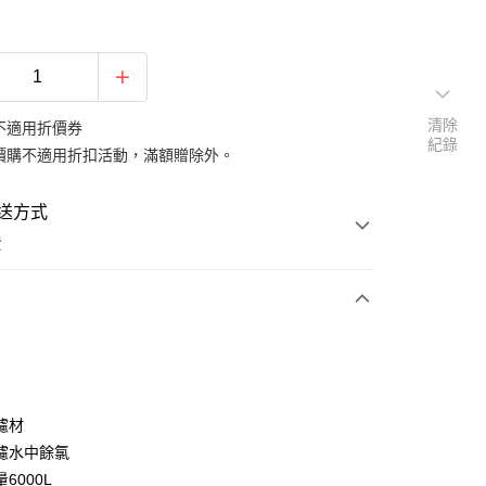
清除
不適用折價券
紀錄
價購不適用折扣活動，滿額贈除外。
送方式
費
次付款
濾材
濾水中餘氯
6000L