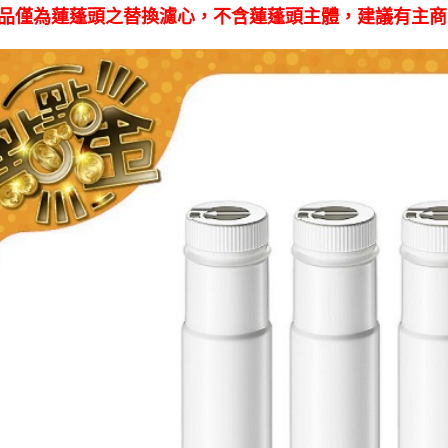
品僅為蓮蓬頭之替換濾心，不含蓮蓬頭主體，建議有主商