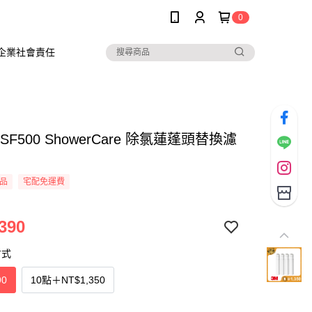
0
企業社會責任
SF500 ShowerCare 除氯蓮蓬頭替換濾
品
宅配免運費
390
方式
90
10點
＋
NT$1,350