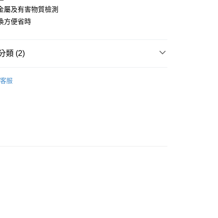
y
金屬及有害物質檢測
換方便省時
類 (2)
◢ 樂悠生活 嚴選好物
居家生活(傢寢飾品/用品/餐
客服
兌換 享優惠】
【10點】點點金兌換專區
0，滿NT$990(含以上)免運費
】