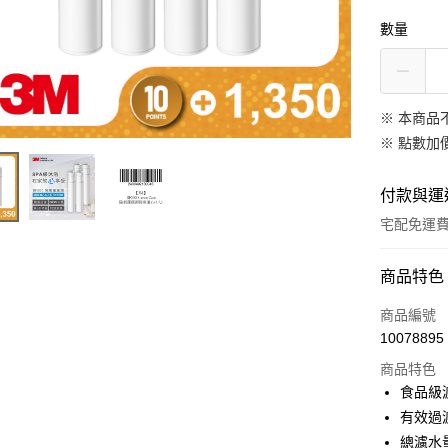
數量
※ 本商品
※
點數加
付款與運
宅配免運
付款方式
商品特色
信用卡一
商品編號
10078895
LINE Pay
商品特色
Apple Pay
食品級
有效過
悠遊付
總濾水量