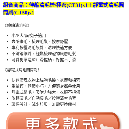
組合商品：伸縮清毛梳/極密(CT31)x1＋靜電式清毛圓
筒刷(CT50)x1
《伸縮清毛梳》
小型犬/貓/兔子適用
去除廢毛、梳理毛髮、按摩舒壓
專利按壓清毛設計，清理快速方便
不鏽鋼細針，輕鬆梳理寵物底層毛髮
可愛狗掌造型止滑握柄，好握不手滑
《靜電
式
清毛圓筒刷》
快速清理衣物上貓狗毛髮、灰塵和棉絮
重量輕、體積小巧，方便隨身攜帶使用
靜電式黏毛，吸附力強大，衣服不損傷
旋轉清毛／自動集毛／按壓清空毛絮
環保設計，減少垃圾，無需更換耗材