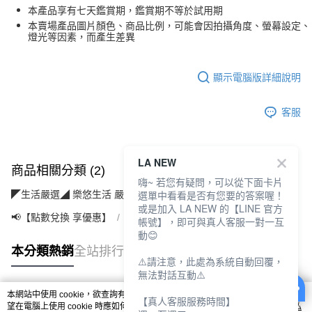
本產品享有七天鑑賞期，鑑賞期不等於試用期
本賣場產品圖片顏色、商品比例，可能會因拍攝角度、螢幕設定、
燈光等因素，而產生差異
顯示電腦版詳細說明
客服
LA NEW
商品相關分類 (2)
嗨~ 若您有疑問，可以從下面卡片
選單中看看是否有您要的答案喔！
◤生活嚴選◢ 樂悠生活 嚴選好物
寵物專區(飼品/用品/配件)
或是加入 LA NEW 的【LINE 官方
📢【點數兌換 享優惠】
【10點】點點金兌換專區
帳號】，即可與真人客服一對一互
動😊
本分類熱銷
全站排行
⚠️請注意，此處為系統自動回覆，
無法對話互動⚠️
本網站中使用 cookie，欲查詢有關本網站使用 cookie 方式之詳情，及若您不希
【真人客服服務時間】
熱門標籤
望在電腦上使用 cookie 時應如何變更電腦的 cookie 設定，請參閱本網站「
隱私