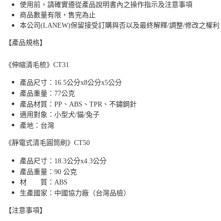
使用前，請確實遵從產品說明書內之操作指示及注意事項
商品數量有限，售完為止
本公司(LANEW)保留接受訂購與否以及最終解釋/調整/修改之權利
【產品規格】
《伸縮清毛梳》CT31
產品尺寸：16.5公分x8公分x5公分
產品重量：77公克
產品材質：PP、ABS、TPR、不鏽鋼針
適用對象：小型犬/貓/兔子
產地：台灣
《靜電式清毛圓筒刷》CT50
產品尺寸：18.3公分x4.3公分
產品重量：90 公克
材 質：ABS
生產國家：中國協力廠（台灣品檢）
【注意事項】