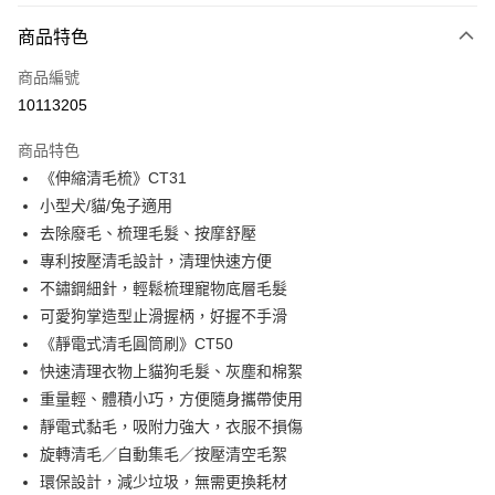
付款方式
商品特色
信用卡一次付款
商品編號
LINE Pay
10113205
Apple Pay
商品特色
悠遊付
《伸縮清毛梳》CT31
小型犬/貓/兔子適用
Google Pay
去除廢毛、梳理毛髮、按摩舒壓
全盈+PAY
專利按壓清毛設計，清理快速方便
不鏽鋼細針，輕鬆梳理寵物底層毛髮
ATM付款
可愛狗掌造型止滑握柄，好握不手滑
《靜電式清毛圓筒刷》CT50
運送方式
快速清理衣物上貓狗毛髮、灰塵和棉絮
宅配
重量輕、體積小巧，方便隨身攜帶使用
每筆NT$80，滿NT$990(含以上)免運費
靜電式黏毛，吸附力強大，衣服不損傷
旋轉清毛／自動集毛／按壓清空毛絮
【免運費】
環保設計，減少垃圾，無需更換耗材
免運費