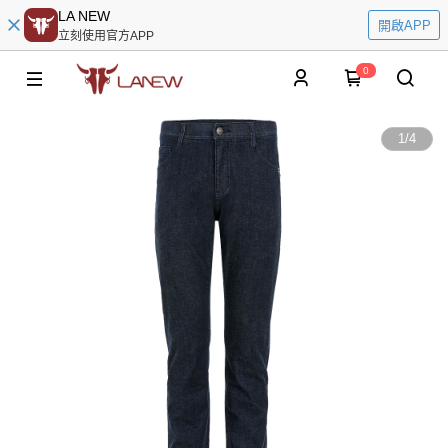
LA NEW
開啟APP
立刻使用官方APP
0
1
/
4