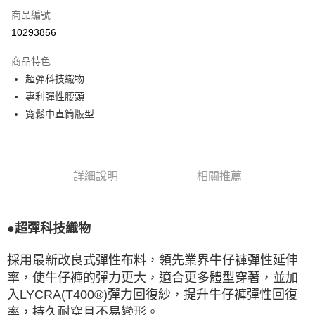
商品編號
LINE Pay
10293856
Apple Pay
商品特色
悠遊付
超彈科技織物
專利彈性腰頭
Google Pay
寬鬆中直筒版型
全盈+PAY
ATM付款
詳細說明
相關推薦
運送方式
宅配
●超彈科技織物
每筆NT$80，滿NT$990(含以上)免運費
付款後門市自取
採用最新改良式彈性布料，領先業界牛仔褲彈性延伸
每筆NT$80，滿NT$699(含以上)免運費
率，使牛仔褲的彈力更大，適合更多體型穿著，並加
入LYCRA(T400®)彈力回復紗，提升牛仔褲彈性回復
率，持久耐穿且不易變形。