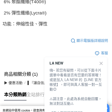
6% 聚酯纖維(T400®)
2% 彈性纖維(Lycra®)
功能：伸縮性佳、彈性
顯示電腦版詳細說明
客服
LA NEW
嗨~ 若您有疑問，可以從下面卡片
商品相關分類 (1)
選單中看看是否有您要的答案喔！
或是加入 LA NEW 的【LINE 官方
▶ 優惠活動
▌『讓自信成為日常』滿件最高3折
帳號】，即可與真人客服一對一互
動😊
本分類熱銷
全站排行
⚠️請注意，此處為系統自動回覆，
無法對話互動⚠️
本網站中使用 cookie，欲查詢有關本網站使用 cookie 方式之詳情，及若您不希