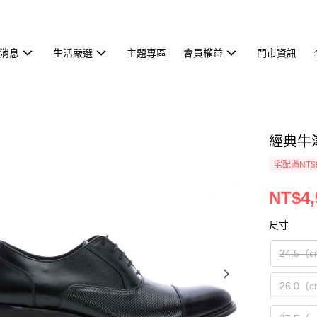
消息
生活嚴選
主題專區
會員權益
門市資訊
經典牛津
宅配滿NT$
NT$4,
尺寸
24.5（
26.0（