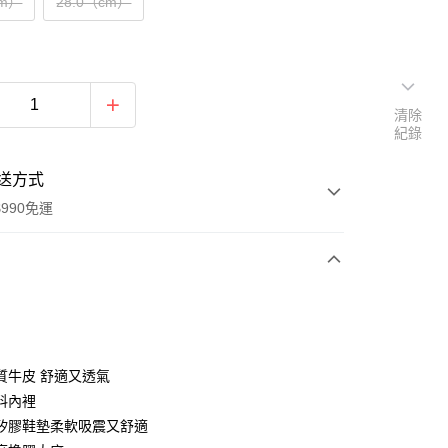
cm）
28.0（cm）
清除
紀錄
送方式
990免運
次付款
質牛皮 舒適又透氣
料內裡
矽膠鞋墊柔軟吸震又舒適
y