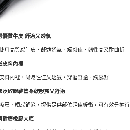
選優質牛皮 舒適又透氣
使用高質感牛皮，舒適透氣、觸感佳，韌性高又耐曲折
然皮料內裡
皮料內裡，吸濕性佳又透氣，穿著舒適、觸感好
膠及矽膠鞋墊柔軟吸震又舒適
吸震，觸感舒適，提供足供部位絕佳緩衝，可有效分擔行
滑耐磨橡膠大底