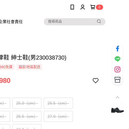
0
企業社會責任
鞋 紳士鞋(男230038730)
990免運
國家/地區配送
980
cm）
25.0（cm）
25.5（cm）
cm）
26.5（cm）
27.0（cm）