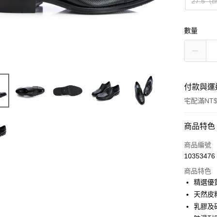
27.5（
數量
付款與運
宅配滿NT$
付款方式
商品特色
信用卡一
商品編號
10353476
LINE Pay
商品特色
Apple Pay
精選優
天然皮
悠遊付
乳膠及
Google Pa