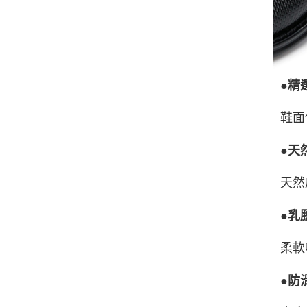
●精
鞋面
●天
天然
●乳
柔軟
●防