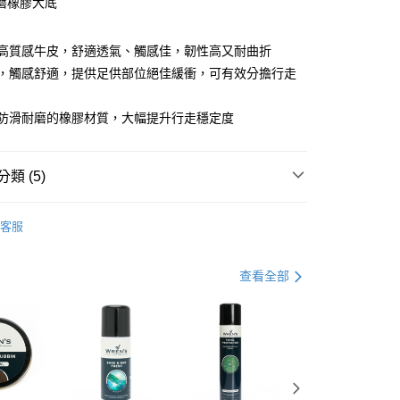
磨橡膠大底
用高質感牛皮，舒適透氣、觸感佳，韌性高又耐曲折
震，觸感舒適，提供足供部位絕佳緩衝，可有效分擔行走
用防滑耐磨的橡膠材質，大幅提升行走穩定度
類 (5)
0，滿NT$990(含以上)免運費
市自取
品
紳士鞋
客服
0，滿NT$699(含以上)免運費
區
港澳、新馬
查看運費
動
▌8/16前『爸爸ㄟ好禮季』滿件最高現折$3088
查看全部
品
鞋款 ▶
式
鞋款 ▶