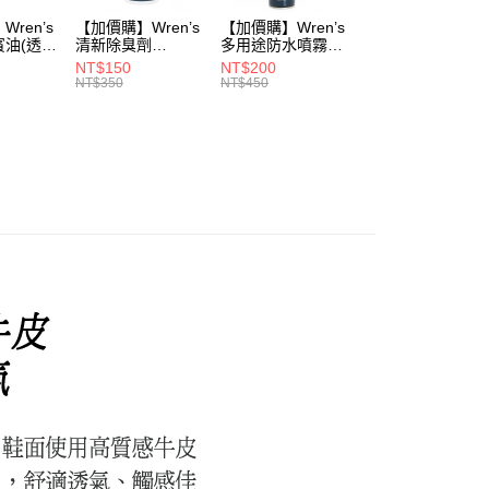
ren’s
【加價購】Wren’s
【加價購】Wren’s
【加價購】頂規碳
賓油(透明
清新除臭劑
多用途防水噴霧
纖維鞋墊
0)
(289105540)
(289105640)
(291131170)
NT$150
NT$200
NT$2,208
NT$350
NT$450
NT$3,680