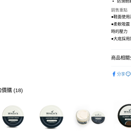
防滑耐
全盈+PAY
銷售重點
●鞋面使
ATM付款
●柔軟吸
時的壓力
●大底採
運送方式
宅配
商品相關分
每筆NT$8
付款後門
▶ 男士商
分享
每筆NT$8
▶ 跨境專
跨境配送 
▶ 優惠活
價購 (18)
▶ 男士商
▶ 機能款