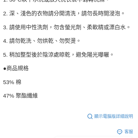
2. 深、淺色的衣物請分開清洗，請勿長時間浸泡。
3. 請使用中性洗劑，勿含螢光劑、柔軟精或漂白水。
4. 請勿乾洗、勿烘乾、勿熨燙。
5. 稍加整型後於陰涼處晾乾，避免陽光曝曬。
●商品規格
53% 棉
47% 聚酯纖維
顯示電腦版詳細說明
客服