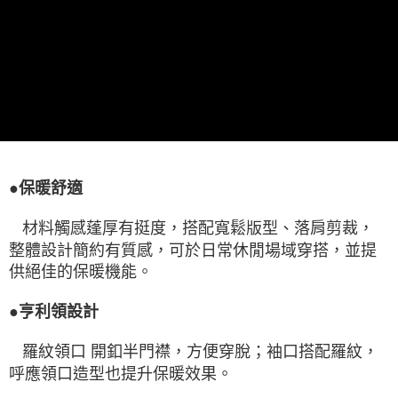
●保暖舒適
材料觸感蓬厚有挺度，搭配寬鬆版型、落肩剪裁，
整體設計簡約有質感，可於日常休閒場域穿搭，並提
供絕佳的保暖機能。
●亨利領設計
羅紋領口 開釦半門襟，方便穿脫；袖口搭配羅紋，
呼應領口造型也提升保暖效果。