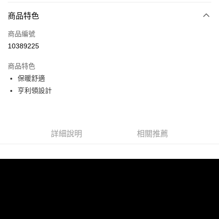
付款方式
商品特色
信用卡一次付款
商品編號
LINE Pay
10389225
Apple Pay
商品特色
悠遊付
保暖舒適
亨利領設計
Google Pay
全盈+PAY
ATM付款
詳細說明
相關推薦
運送方式
宅配
每筆NT$80，滿NT$990(含以上)免運費
付款後門市自取
每筆NT$80，滿NT$699(含以上)免運費