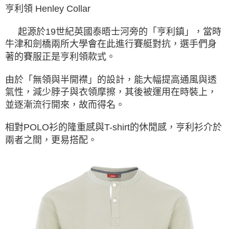
亨利領 Henley Collar
起源於19世紀英國泰晤士河旁的「亨利鎮」，當時
牛津和劍橋兩所大學會在此進行賽艇對抗，選手們身
著的賽服正是亨利領款式。
由於「無領與半開襟」的設計，能大幅提高通風與透
氣性，減少脖子與衣領摩擦，其後被運用在時裝上，
並逐漸流行開來，故而得名。
相對POLO衫的隆重感與T-shirt的休閒感，亨利衫介於
兩者之間，更易搭配。