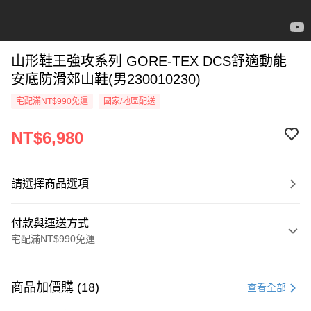
山形鞋王強攻系列 GORE-TEX DCS舒適動能
安底防滑郊山鞋(男230010230)
宅配滿NT$990免運
國家/地區配送
NT$6,980
請選擇商品選項
付款與運送方式
宅配滿NT$990免運
付款方式
信用卡一次付款
商品加價購 (18)
查看全部