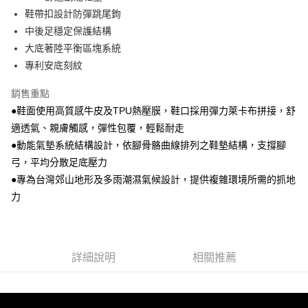
鞋帶扣設計防彈跳尾鉤
中後足穩定保護結構
大底著陸平衡區塊系統
專利安底刻紋
銷售重點
●鞋面使用高質感牛皮及TPU熱壓膜，鞋口採用彈力萊卡布拼接，舒
適透氣、親膚觸感，彈性包覆，輕鬆耐走
●動能氣墊系統結構設計，依腳骨骼曲線排列之鞋墊結構，支撐腳
弓，平均分散足底壓力
●專為台灣郊山地形及多雨潮濕氣候設計，提供複雜環境所需的抓地
力
詳細說明
相關推薦