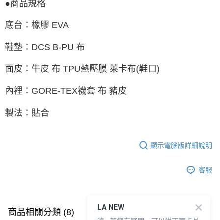
●商品規格
底台：橡膠 EVA
鞋墊：DCS B-PU 布
面皮：牛皮 布 TPU熱壓膜 萊卡布(鞋口)
內裡：GORE-TEX襪套 布 豬皮
製法：貼合
顯示電腦版詳細說明
客服
LA NEW
商品相關分類 (8)
查看全部