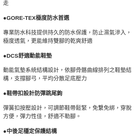
走
●GORE-TEX極度防水首選
專業防水科技提供持久的防水保護，防止濕氣滲入，
極度透氣，更能維持雙腳的乾爽舒適
●DCS舒適動能鞋墊
動能氣墊系統結構設計，依腳骨骼曲線排列之鞋墊結
構，支撐腳弓，平均分散足底壓力
●鞋帶扣設計防彈跳尾鉤
彈簧扣按壓設計，可調節鞋帶鬆緊，免繫免綁，穿脫
方便，彈力性佳，舒適不勒腳。
●中後足穩定保護結構