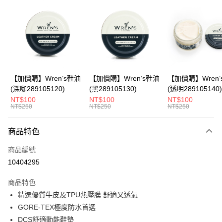
LINE Pay
Apple Pay
悠遊付
Google Pay
全盈+PAY
【加價購】Wren’s鞋油
【加價購】Wren’s鞋油
【加價購】Wren’
(深咖289105120)
(黑289105130)
(透明289105140)
ATM付款
NT$100
NT$100
NT$100
NT$250
NT$250
NT$250
運送方式
商品特色
宅配
每筆NT$80，滿NT$990(含以上)免運費
商品編號
10404295
付款後門市自取
每筆NT$80，滿NT$699(含以上)免運費
商品特色
精選優質牛皮及TPU熱壓膜 舒適又透氣
跨境配送 港澳、新馬
查看運費
GORE-TEX極度防水首選
DCS舒適動能鞋墊