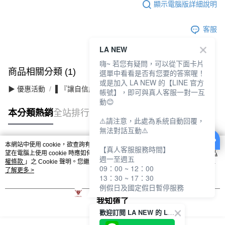
顯示電腦版詳細說明
客服
LA NEW
嗨~ 若您有疑問，可以從下面卡片
商品相關分類 (1)
選單中看看是否有您要的答案喔！
或是加入 LA NEW 的【LINE 官方
▶ 優惠活動
▌『讓自信成為日常』滿件最高3折
帳號】，即可與真人客服一對一互
動😊
本分類熱銷
全站排行
⚠️請注意，此處為系統自動回覆，
無法對話互動⚠️
本網站中使用 cookie，欲查詢有關本網站使用 cookie 方式之詳情，及若您不希
【真人客服服務時間】
熱門標籤
望在電腦上使用 cookie 時應如何變更電腦的 cookie 設定，請參閱本網站「
隱私
週一至週五
權條款
」之 Cookie 聲明。您繼續使用本網站即表示您同意本公司得按本網站使
09：00 ~ 12：00
用條款之 Cookie 聲明使用 cookie。
了解更多 >
13：30 ~ 17：30
例假日及國定假日暫停服務
我知道了
歡迎訂閱 LA NEW 的 LINE 官方帳號