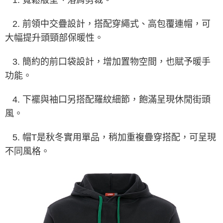
2. 前領中交疊設計，搭配穿繩式、高包覆連帽，可
大幅提升頭頸部保暖性。
3. 簡約的前口袋設計，增加置物空間，也賦予暖手
功能。
4. 下襬與袖口另搭配羅紋細節，飽滿呈現休閒街頭
風。
5. 帽T是秋冬實用單品，稍加重複疊穿搭配，可呈現
不同風格。