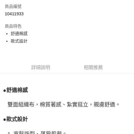
商品編號
LINE Pay
10411933
Apple Pay
商品特色
悠遊付
舒適棉感
款式設計
Google Pay
全盈+PAY
ATM付款
詳細說明
相關推薦
運送方式
宅配
●舒適棉感
每筆NT$80，滿NT$990(含以上)免運費
雙面組織布，棉質著感、紮實挺立，親膚舒適。
付款後門市自取
每筆NT$80，滿NT$699(含以上)免運費
●款式設計
1. 寬鬆版型、落肩剪裁。