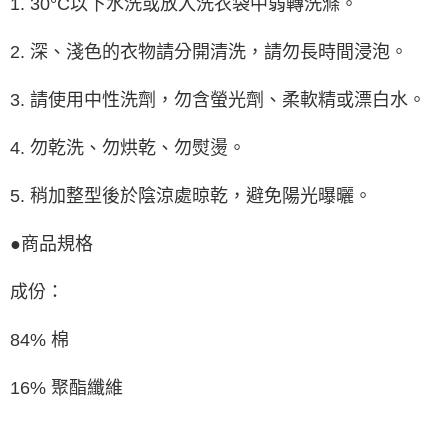
1. 30°C以下水洗或放入洗衣袋中弱轉洗滌。
2. 深、淺色的衣物請分開清洗，請勿長時間浸泡。
3. 請使用中性洗劑，勿含螢光劑、柔軟精或漂白水。
4. 勿乾洗、勿烘乾、勿熨燙。
5. 稍加整型後於陰涼處晾乾，避免陽光曝曬。
●商品規格
成份：
84% 棉
16% 聚酯纖維