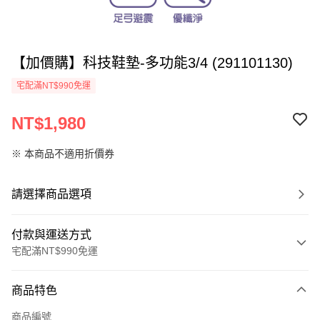
【加價購】科技鞋墊-多功能3/4 (291101130)
宅配滿NT$990免運
NT$1,980
※ 本商品不適用折價券
請選擇商品選項
付款與運送方式
宅配滿NT$990免運
付款方式
商品特色
信用卡一次付款
商品編號