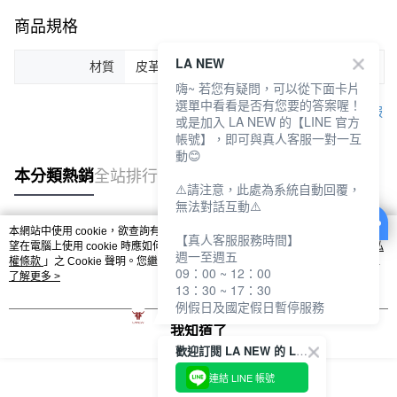
商品規格
LA NEW
材質
皮革 聚氨酯
嗨~ 若您有疑問，可以從下面卡片
選單中看看是否有您要的答案喔！
客服
或是加入 LA NEW 的【LINE 官方
帳號】，即可與真人客服一對一互
動😊
本分類熱銷
全站排行
⚠️請注意，此處為系統自動回覆，
無法對話互動⚠️
本網站中使用 cookie，欲查詢有關本網站使用 cookie 方式之詳情，及若您不希
【真人客服服務時間】
熱門標籤
望在電腦上使用 cookie 時應如何變更電腦的 cookie 設定，請參閱本網站「
隱私
週一至週五
權條款
」之 Cookie 聲明。您繼續使用本網站即表示您同意本公司得按本網站使
09：00 ~ 12：00
用條款之 Cookie 聲明使用 cookie。
了解更多 >
13：30 ~ 17：30
例假日及國定假日暫停服務
我知道了
歡迎訂閱 LA NEW 的 LINE 官方帳號
連結 LINE 帳號