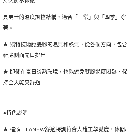
持久防水保護，
具更佳的溫度調控結構，適合「日常」與「四季」穿
著。
★ 獨特技術讓雙腳的濕氣和熱氣，從各個方向，包含
鞋底側面開口排出
★ 即使在夏日炎熱環境，也能避免雙腳過度悶熱，保
持全天乾爽舒適
●特色說明
★ 楦頭－LANEW舒適特調符合人體工學弧度，休閒/