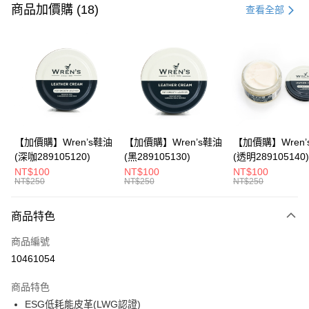
信用卡一次付款
商品加價購 (18)
查看全部
LINE Pay
Apple Pay
悠遊付
Google Pay
全盈+PAY
【加價購】Wren’s鞋油
【加價購】Wren’s鞋油
【加價購】Wren’
(深咖289105120)
(黑289105130)
(透明289105140)
ATM付款
NT$100
NT$100
NT$100
NT$250
NT$250
NT$250
運送方式
商品特色
宅配
每筆NT$80，滿NT$990(含以上)免運費
商品編號
10461054
付款後門市自取
每筆NT$80，滿NT$699(含以上)免運費
商品特色
ESG低耗能皮革(LWG認證)
跨境配送 港澳、新馬
查看運費