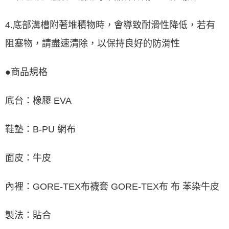
4.底部溝槽附著堆積物時，會導致耐滑性降低，若有
阻塞物，請盡速清除，以保持良好的防滑性
●商品規格
底台：橡膠 EVA
鞋墊：B-PU 網布
面皮：牛皮
內裡：GORE-TEX布襪套 GORE-TEX布 布 苯染牛皮
製法：貼合