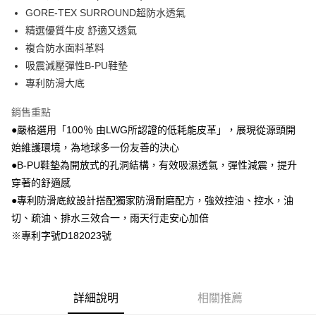
GORE-TEX SURROUND超防水透氣
精選優質牛皮 舒適又透氣
複合防水面料革料
吸震減壓彈性B-PU鞋墊
專利防滑大底
銷售重點
●嚴格選用「100％ 由LWG所認證的低耗能皮革」，展現從源頭開
始維護環境，為地球多一份友善的決心
●B-PU鞋墊為開放式的孔洞結構，有效吸濕透氣，彈性減震，提升
穿著的舒適感
●專利防滑底紋設計搭配獨家防滑耐磨配方，強效控油、控水，油
切、疏油、排水三效合一，雨天行走安心加倍
※專利字號D182023號
詳細說明
相關推薦