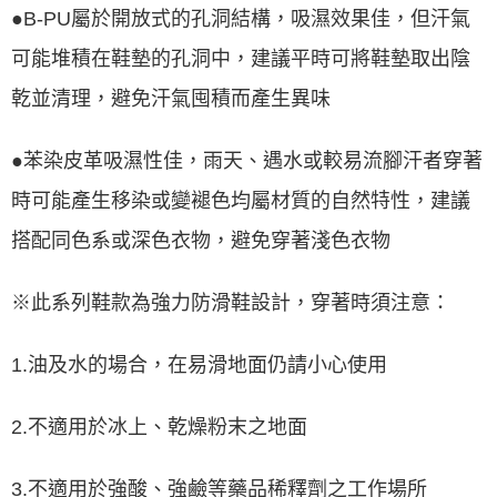
●B-PU屬於開放式的孔洞結構，吸濕效果佳，但汗氣
可能堆積在鞋墊的孔洞中，建議平時可將鞋墊取出陰
乾並清理，避免汗氣囤積而產生異味
●苯染皮革吸濕性佳，雨天、遇水或較易流腳汗者穿著
時可能產生移染或變褪色均屬材質的自然特性，建議
搭配同色系或深色衣物，避免穿著淺色衣物
※此系列鞋款為強力防滑鞋設計，穿著時須注意：
1.油及水的場合，在易滑地面仍請小心使用
2.不適用於冰上、乾燥粉末之地面
3.不適用於強酸、強鹼等藥品稀釋劑之工作場所