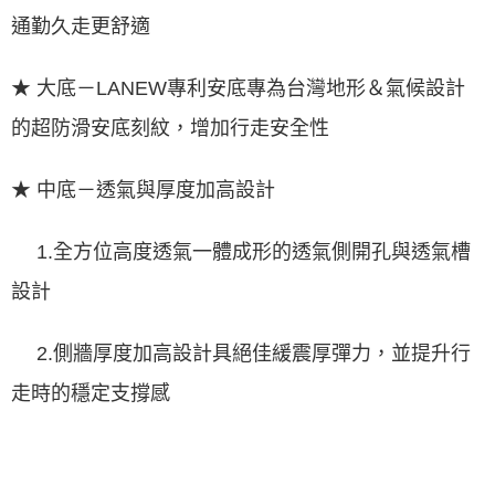
通勤久走更舒適
★ 大底－LANEW專利安底專為台灣地形＆氣候設計
的超防滑安底刻紋，增加行走安全性
★ 中底－透氣與厚度加高設計
1.全方位高度透氣一體成形的透氣側開孔與透氣槽
設計
2.側牆厚度加高設計具絕佳緩震厚彈力，並提升行
走時的穩定支撐感