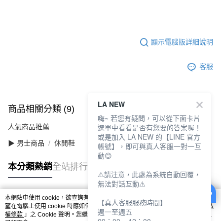
顯示電腦版詳細說明
客服
LA NEW
商品相關分類 (9)
查看全部
嗨~ 若您有疑問，可以從下面卡片
選單中看看是否有您要的答案喔！
人氣商品推薦
或是加入 LA NEW 的【LINE 官方
▶ 男士商品
休閒鞋
帳號】，即可與真人客服一對一互
動😊
本分類熱銷
全站排行
⚠️請注意，此處為系統自動回覆，
無法對話互動⚠️
本網站中使用 cookie，欲查詢有關本網站使用 cookie 方式之詳情，及若您不希
【真人客服服務時間】
熱門標籤
望在電腦上使用 cookie 時應如何變更電腦的 cookie 設定，請參閱本網站「
隱私
週一至週五
權條款
」之 Cookie 聲明。您繼續使用本網站即表示您同意本公司得按本網站使