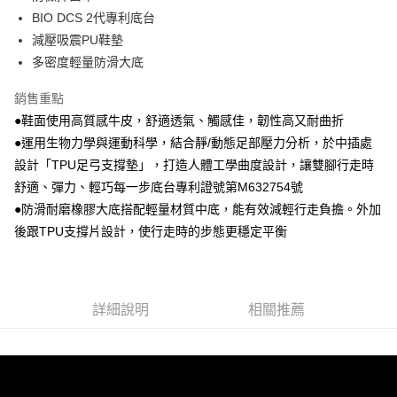
BIO DCS 2代專利底台
減壓吸震PU鞋墊
多密度輕量防滑大底
銷售重點
●鞋面使用高質感牛皮，舒適透氣、觸感佳，韌性高又耐曲折
●運用生物力學與運動科學，結合靜/動態足部壓力分析，於中插處
設計「TPU足弓支撐墊」，打造人體工學曲度設計，讓雙腳行走時
舒適、彈力、輕巧每一步底台專利證號第M632754號
●防滑耐磨橡膠大底搭配輕量材質中底，能有效減輕行走負擔。外加
後跟TPU支撐片設計，使行走時的步態更穩定平衡
詳細說明
相關推薦