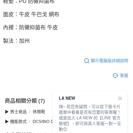
鞋墊：PU 防黴抑菌布
面皮：牛皮 牛巴戈 網布
內裡：防黴抑菌布 牛皮
製法：加州
顯示電腦版詳細說明
客服
LA NEW
商品相關分類 (7)
查看全部
嗨~ 若您有疑問，可以從下面卡片
選單中看看是否有您要的答案喔！
▶ 男士商品
休閒鞋
或是加入 LA NEW 的【LINE 官方
▶ 機能款式
DCS/BIO DCS 舒適動能
帳號】，即可與真人客服一對一互
動😊