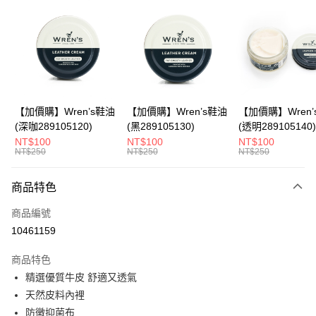
LINE Pay
Apple Pay
悠遊付
Google Pay
全盈+PAY
【加價購】Wren’s鞋油
【加價購】Wren’s鞋油
【加價購】Wren’
(深咖289105120)
(黑289105130)
(透明289105140)
ATM付款
NT$100
NT$100
NT$100
NT$250
NT$250
NT$250
運送方式
商品特色
宅配
每筆NT$80，滿NT$990(含以上)免運費
商品編號
10461159
付款後門市自取
每筆NT$80，滿NT$699(含以上)免運費
商品特色
精選優質牛皮 舒適又透氣
跨境配送 港澳、新馬
查看運費
天然皮料內裡
防黴抑菌布