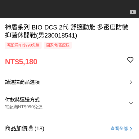
神盾系列 BIO DCS 2代 舒適動能 多密度防黴
抑菌休閒鞋(男230018541)
宅配滿NT$990免運
國家/地區配送
NT$5,180
請選擇商品選項
付款與運送方式
宅配滿NT$990免運
付款方式
信用卡一次付款
商品加價購 (18)
查看全部