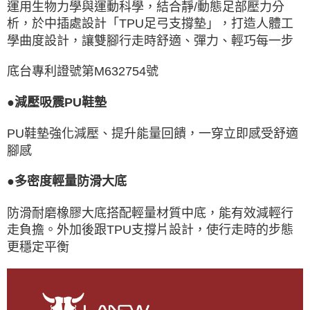
運用生物力學與運動科學，結合靜/動態足部壓力分
析，於中插處設計「TPU足弓支撐墊」，打造人體工
學曲度設計，讓雙腳行走時舒適、彈力、輕巧每一步
底台專利證號第M632754號
●減壓吸震PU鞋墊
PU鞋墊強化減壓、提升能量回饋，一穿立即感受舒適
腳感
●多密度輕量防滑大底
防滑耐磨橡膠大底搭配輕量材質中底，能有效減輕行
走負擔。外加後跟TPU支撐片設計，使行走時的步態
更穩定平衡