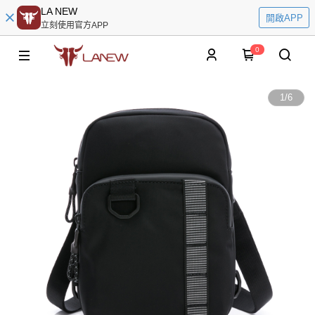
LA NEW
開啟APP
立刻使用官方APP
0
1
/
6