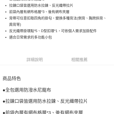
拉鍊口袋皆選用防水拉鍊、反光織帶拉片
Google Pay
前袋內層有網布格層*3、後有網布夾層
全盈+PAY
背帶可任意扣取四角的掛勾，變換多種背法(側背、胸跨斜背、
肩背等)
ATM付款
反光織帶掛環點*5、D型扣環*1，可依個人需求加掛配件
適合日常需求的多功能小包
運送方式
宅配
每筆NT$80，滿NT$990(含以上)免運費
詳細說明
相關推薦
付款後門市自取
每筆NT$80，滿NT$699(含以上)免運費
商品特色
●全包選用防潑水尼龍布
●拉鍊口袋皆選用防水拉鍊、反光織帶拉片
●前袋內層有網布格層*3、後有網布夾層