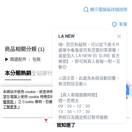
顯示電腦版詳細說明
客服
LA NEW
嗨~ 若您有疑問，可以從下面卡片
商品相關分類 (1)
選單中看看是否有您要的答案喔！
或是加入 LA NEW 的【LINE 官方
▶ 精選配件
包款
帳號】，即可與真人客服一對一互
動😊
本分類熱銷
全站排行
⚠️請注意，此處為系統自動回覆，
無法對話互動⚠️
本網站中使用 cookie，欲查詢有關本網站使用 cookie 方式之詳情，及若您不希
【真人客服服務時間】
熱門標籤
望在電腦上使用 cookie 時應如何變更電腦的 cookie 設定，請參閱本網站「
隱私
週一至週五
權條款
」之 Cookie 聲明。您繼續使用本網站即表示您同意本公司得按本網站使
09：00 ~ 12：00
用條款之 Cookie 聲明使用 cookie。
了解更多 >
13：30 ~ 17：30
例假日及國定假日暫停服務
我知道了