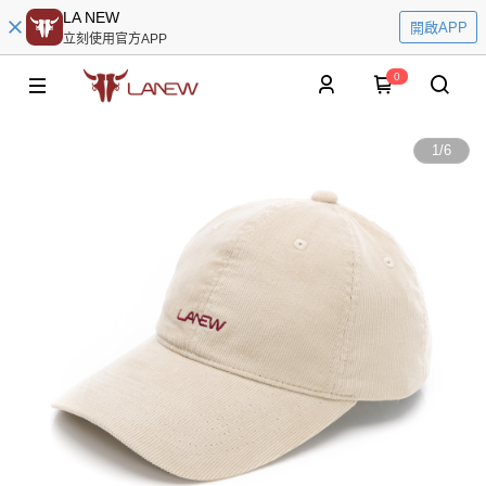
LA NEW
開啟APP
立刻使用官方APP
0
1
/
6