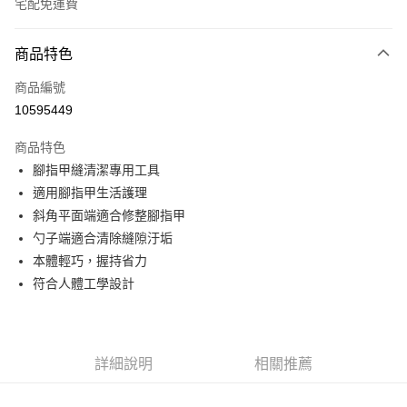
宅配免運費
付款方式
商品特色
信用卡一次付款
商品編號
LINE Pay
10595449
Apple Pay
商品特色
悠遊付
腳指甲縫清潔專用工具
適用腳指甲生活護理
Google Pay
斜角平面端適合修整腳指甲
全盈+PAY
勺子端適合清除縫隙汙垢
本體輕巧，握持省力
ATM付款
符合人體工學設計
運送方式
宅配
詳細說明
相關推薦
每筆NT$80，滿NT$990(含以上)免運費
【免運費】