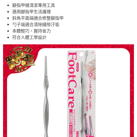
腳指甲縫清潔專用工具
免運費
適用腳指甲生活護理
斜角平面端適合修整腳指甲
勺子端適合清除縫隙汙垢
本體輕巧，握持省力
符合人體工學設計