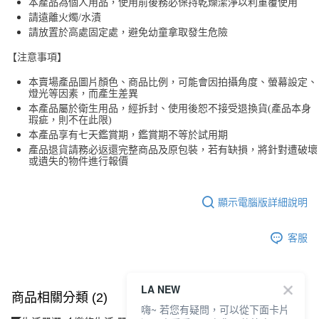
本產品為個人用品，使用前後務必保持乾燥潔淨以利重覆使用
請遠離火燭/水漬
請放置於高處固定處，避免幼童拿取發生危險
【注意事項】
本賣場產品圖片顏色、商品比例，可能會因拍攝角度、螢幕設定、
燈光等因素，而產生差異
本產品屬於衛生用品，經拆封、使用後恕不接受退換貨(產品本身
瑕疵，則不在此限)
本產品享有七天鑑賞期，鑑賞期不等於試用期
產品退貨請務必返還完整商品及原包裝，若有缺損，將針對遭破壞
或遺失的物件進行報價
顯示電腦版詳細說明
客服
LA NEW
商品相關分類 (2)
嗨~ 若您有疑問，可以從下面卡片