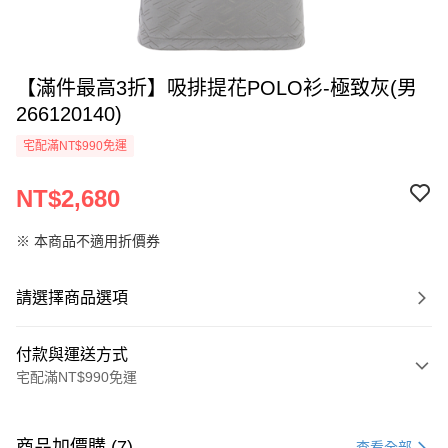
【滿件最高3折】吸排提花POLO衫-極致灰(男
266120140)
宅配滿NT$990免運
NT$2,680
※ 本商品不適用折價券
請選擇商品選項
付款與運送方式
宅配滿NT$990免運
付款方式
信用卡一次付款
商品加價購 (7)
查看全部