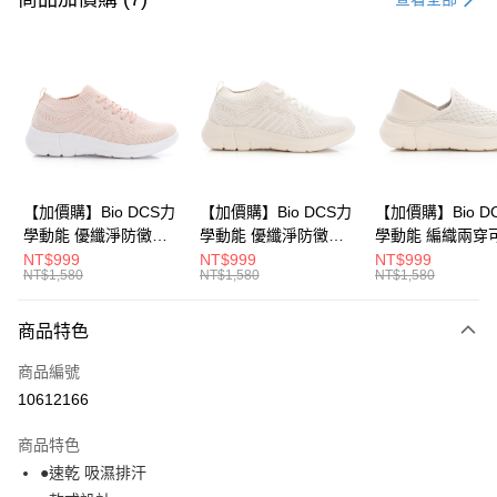
LINE Pay
Apple Pay
悠遊付
Google Pay
全盈+PAY
【加價購】Bio DCS力
【加價購】Bio DCS力
【加價購】Bio D
學動能 優纖淨防黴抑
學動能 優纖淨防黴抑
學動能 編織兩穿
ATM付款
菌 休閒鞋(女
菌 休閒鞋(女
式後跟 輕便鞋 運
NT$999
NT$999
NT$999
NT$1,580
NT$1,580
NT$1,580
231624551)
231624541)
(女231624441)
運送方式
商品特色
宅配
每筆NT$80，滿NT$990(含以上)免運費
商品編號
10612166
付款後門市自取
每筆NT$80，滿NT$699(含以上)免運費
商品特色
●速乾 吸濕排汗