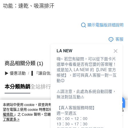
功能：速乾、吸濕排汗
顯示電腦版詳細說明
客服
LA NEW
嗨~ 若您有疑問，可以從下面卡片
商品相關分類 (1)
選單中看看是否有您要的答案喔！
或是加入 LA NEW 的【LINE 官方
▶ 優惠活動
▌『讓自信成為日常』滿件最高3折
帳號】，即可與真人客服一對一互
動😊
本分類熱銷
全站排行
⚠️請注意，此處為系統自動回覆，
無法對話互動⚠️
本網站中使用 cookie，欲查詢有關本網站使用 cookie 方式之詳情，及若您不希
【真人客服服務時間】
熱門標籤
望在電腦上使用 cookie 時應如何變更電腦的 cookie 設定，請參閱本網站「
隱私
週一至週五
權條款
」之 Cookie 聲明。您繼續使用本網站即表示您同意本公司得按本網站使
09：00 ~ 12：00
用條款之 Cookie 聲明使用 cookie。
了解更多 >
13：30 ~ 17：30