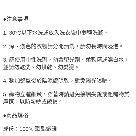
●注意事項
1. 30°C以下水洗或放入洗衣袋中弱轉洗滌。
2. 深、淺色的衣物請分開清洗，請勿長時間浸泡。
3. 請使用中性洗劑，勿含螢光劑、柔軟精或漂白水，
並請勿乾洗、勿烘乾、勿熨燙。
4. 稍加整型後於陰涼處晾乾，避免陽光曝曬。
5. 織物立體細緻，穿著時請避免接觸尖銳或粗糙物質
摩擦，以防勾紗或破損。
●商品規格
成份：100% 聚酯纖維