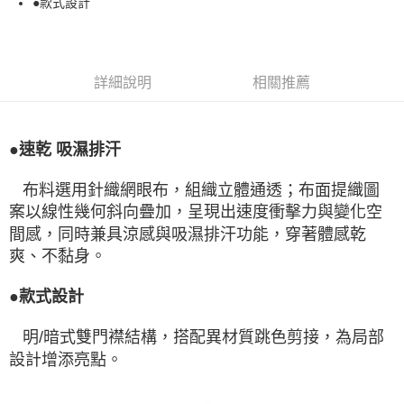
●款式設計
詳細說明
相關推薦
●速乾 吸濕排汗
布料選用針織網眼布，組織立體通透；布面提織圖
案以線性幾何斜向疊加，呈現出速度衝擊力與變化空
間感，同時兼具涼感與吸濕排汗功能，穿著體感乾
爽、不黏身。
●款式設計
明/暗式雙門襟結構，搭配異材質跳色剪接，為局部
設計增添亮點。