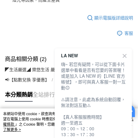
燈光等因素，而產生差異
顯示電腦版詳細說明
客服
LA NEW
商品相關分類 (2)
嗨~ 若您有疑問，可以從下面卡片
選單中看看是否有您要的答案喔！
◤生活嚴選◢ 樂悠生活 嚴選好物
個人護理(美保/清潔/用品)
或是加入 LA NEW 的【LINE 官方
📢【點數兌換 享優惠】
【5點】點點金兌換專區
帳號】，即可與真人客服一對一互
動😊
本分類熱銷
全站排行
⚠️請注意，此處為系統自動回覆，
無法對話互動⚠️
本網站中使用 cookie，欲查詢有關本網站使用 cookie 方式之詳情，及若您不希
【真人客服服務時間】
熱門標籤
望在電腦上使用 cookie 時應如何變更電腦的 cookie 設定，請參閱本網站「
隱私
週一至週五
權條款
」之 Cookie 聲明。您繼續使用本網站即表示您同意本公司得按本網站使
09：00 ~ 12：00
用條款之 Cookie 聲明使用 cookie。
了解更多 >
13：30 ~ 17：30