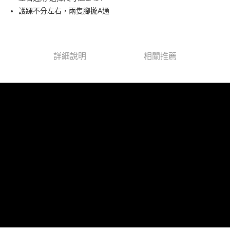
每筆NT$80，滿NT$990(含以上)免運費
護踝不分左右，兩隻腳攏A通
【免運費】
免運費
詳細說明
相關推薦