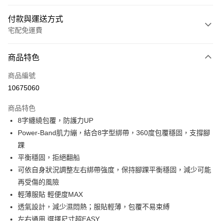
付款與運送方式
宅配免運費
付款方式
商品特色
信用卡一次付款
商品編號
LINE Pay
10675060
Apple Pay
商品特色
悠遊付
8字纏繞包覆，防護力UP
Power-Band肌力繃，結合8字型綁帶，360度包覆穩固，支撐腳
Google Pay
踝
全盈+PAY
平衡穩固，拒絕翻船
可依自身狀況調整左右綁帶強度，保持腳踝平衡穩固，減少可能
ATM付款
再受傷的風險
輕薄服貼 輕便度MAX
運送方式
透氣設計，減少濕悶熱；服貼輕薄，包覆不易束縛
宅配
左右通用 選擇尺寸超EASY