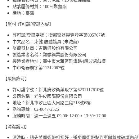
彈性表布材質：80％尼龍、20％彈性纖維
貼紮壓條材質：100％聚氨酯
產地：臺灣
【醫材 許可證/登錄內容】
許可證/登錄字號：衛部醫器製壹登字第005767號
中文品名：束健 肢體護具 (未滅菌)
醫療器材商：吉斯邁股份有限公司
製造業者名稱：顥騏興業股份有限公司
製造業者地址：臺中市大雅區雅潭路4段376號2樓
中市衛器廣字第11212067號
【販售許可】
許可證字號：新北府汐衛藥販字第6231117610號
公司名稱：老牛皮國際股份有限公司
地址：新北市汐止區大同路三段218號6樓
諮詢專線：02-8647-2525
服務時間：週一至週五 09:00~12:00，13:30~17:00
【清潔說明】
清洗時，請先將魔術帶相扣好，避免魔術帶黏到車縫線或破壞內部