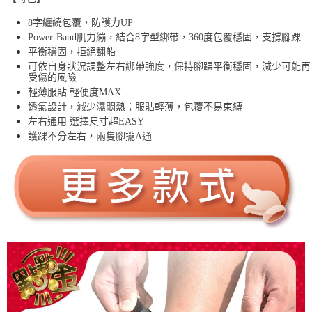
8字纏繞包覆，防護力UP
Power-Band肌力繃，結合8字型綁帶，360度包覆穩固，支撐腳踝
平衡穩固，拒絕翻船
可依自身狀況調整左右綁帶強度，保持腳踝平衡穩固，減少可能再
受傷的風險
輕薄服貼 輕便度MAX
透氣設計，減少濕悶熱；服貼輕薄，包覆不易束縛
左右通用 選擇尺寸超EASY
護踝不分左右，兩隻腳攏A通