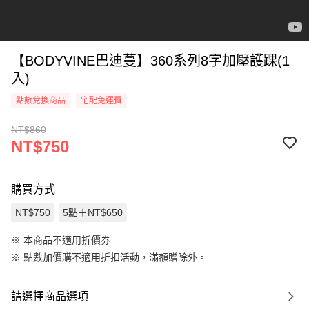
【BODYVINE巴迪蔓】360系列8字加壓護踝(1
入)
點數兌換商品
宅配免運費
NT$860
NT$750
購買方式
NT$750
5點＋NT$650
※ 本商品不適用折價券
※
點數加價購不適用折扣活動，滿額贈除外。
請選擇商品選項