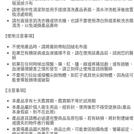
吸濕排汗布
請使用中性清潔劑並用手搓揉清洗產品表面，清水沖洗乾淨後放置
陰涼處晾乾
請勿直接丟到洗衣機或烘衣機，也請不要使用漂白劑或柔軟洗衣精
清洗，以免減損產品壽命
【使用注意事項】
不使用產品時，請將魔術帶貼回絨毛布面
如果您有糖尿病或血液循環不良，請在使用該產品前，諮詢您的醫
師
如果在任何時候出現酸、痛、紅、腫、麻或疼痛加劇，或有過敏、
血液循環變差之情形發生，請立刻停止使用並諮詢醫師
不要用力拉扯或接觸尖銳物體，如釘子或其他尖銳物體，因為這可
能會導致損壞或破裂
【注意事項】
本產品享有七天鑑賞期，鑑賞期不等於試用期
本產品屬於個人衛生用品，經拆封、使用後恕不接受退換貨(產品
本身瑕疵，則不在此限)
產品退貨請務必返還完整商品及原包裝，若有缺損，將針對遭破壞
或遺失的物件進行報價
本賣場產品圖片顏色、商品比例，可能會因拍攝角度、螢幕設定、