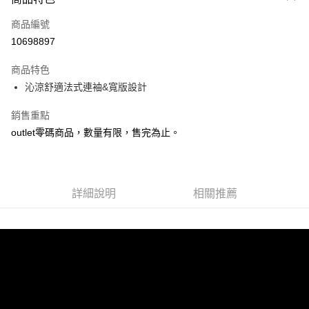
信用卡一次付款
商品編號
LINE Pay
10698897
Apple Pay
商品特色
悠遊付
沁涼舒適法式連袖&寬版設計
Google Pay
銷售重點
outlet零碼商品，數量有限，售完為止。
全盈+PAY
ATM付款
詳細說明
相關推薦
運送方式
宅配
每筆NT$80，滿NT$990(含以上)免運費
付款後門市自取
每筆NT$80，滿NT$699(含以上)免運費