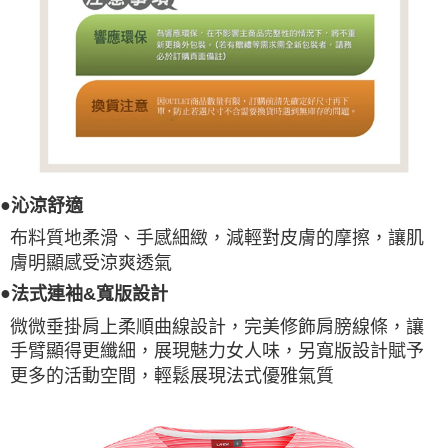
●
沁涼舒適
布料質地柔滑、手感細緻，減輕對皮膚的摩擦，讓肌
膚明顯感受涼爽透氣
●
法式連袖&寬版設計
微微垂掛肩上柔順曲線設計，完美修飾肩膀線條，讓
手臂顯得更纖細，展現魅力女人味，另寬版設計賦予
更多的活動空間，輕鬆展現法式優雅氣質