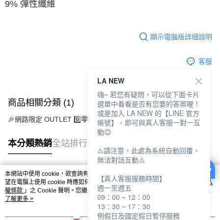
9% 彈性纖維
顯示電腦版詳細說明
客服
LA NEW
嗨~ 若您有疑問，可以從下面卡片
商品相關分類 (1)
選單中看看是否有您要的答案喔！
或是加入 LA NEW 的【LINE 官方
🎉網路限定 OUTLET 0️⃣零碼特價出清
OUTLET服飾
帳號】，即可與真人客服一對一互
動😊
本分類熱銷
全站排行
⚠️請注意，此處為系統自動回覆，
無法對話互動⚠️
本網站中使用 cookie，欲查詢有關本網站使用 cookie 方式之詳情，及若您不希
【真人客服服務時間】
熱門標籤
望在電腦上使用 cookie 時應如何變更電腦的 cookie 設定，請參閱本網站「
隱私
週一至週五
權條款
」之 Cookie 聲明。您繼續使用本網站即表示您同意本公司得按本網站使
09：00 ~ 12：00
用條款之 Cookie 聲明使用 cookie。
了解更多 >
13：30 ~ 17：30
例假日及國定假日暫停服務