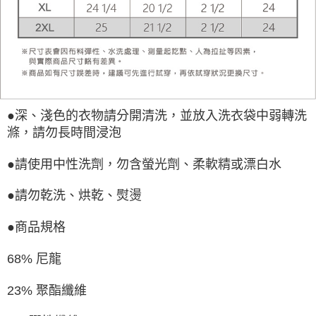
●深、淺色的衣物請分開清洗，並放入洗衣袋中弱轉洗
滌，請勿長時間浸泡
●請使用中性洗劑，勿含螢光劑、柔軟精或漂白水
●請勿乾洗、烘乾、熨燙
●商品規格
68% 尼龍
23% 聚酯纖維