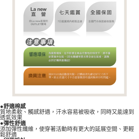
●
舒適棉感
質地柔軟、觸感舒適，汗水容易被吸收，同時又能達到
透氣效果
●
彈性舒適
添加彈性纖維，使穿著活動時有更大的延展空間、更輕
鬆舒適