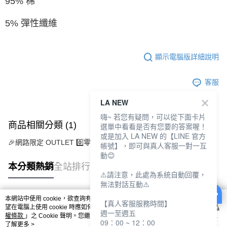
95% 棉
5% 彈性纖維
顯示電腦版詳細說明
客服
LA NEW
嗨~ 若您有疑問，可以從下面卡片
商品相關分類 (1)
選單中看看是否有您要的答案喔！
或是加入 LA NEW 的【LINE 官方
🎉網路限定 OUTLET 0️⃣零碼特價出清
OUTLET服飾
帳號】，即可與真人客服一對一互
動😊
本分類熱銷
全站排行
⚠️請注意，此處為系統自動回覆，
無法對話互動⚠️
本網站中使用 cookie，欲查詢有關本網站使用 cookie 方式之詳情，及若您不希
【真人客服服務時間】
熱門標籤
望在電腦上使用 cookie 時應如何變更電腦的 cookie 設定，請參閱本網站「
隱私
週一至週五
權條款
」之 Cookie 聲明。您繼續使用本網站即表示您同意本公司得按本網站使
09：00 ~ 12：00
用條款之 Cookie 聲明使用 cookie。
了解更多 >