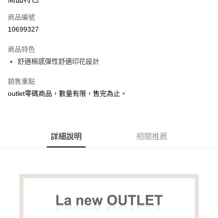
信用卡一次付款
商品編號
LINE Pay
10699327
Apple Pay
商品特色
悠遊付
舒適棉感彈性舒適印花設計
Google Pay
銷售重點
outlet零碼商品，數量有限，售完為止。
全盈+PAY
ATM付款
詳細說明
相關推薦
運送方式
宅配
每筆NT$80，滿NT$990(含以上)免運費
付款後門市自取
每筆NT$80，滿NT$699(含以上)免運費