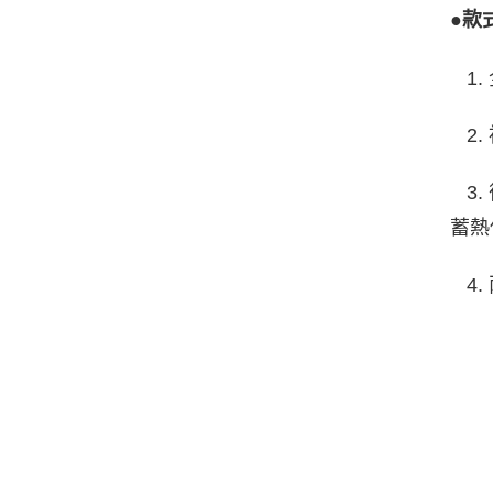
●款
1.
2.
3.
蓄熱
4.