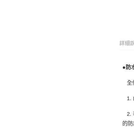
詳細
●防
全件
1.
2.
的防