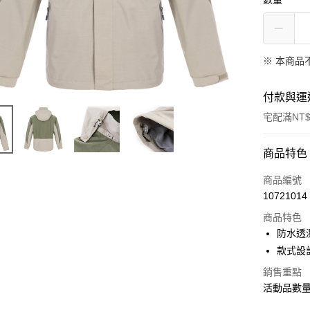
※ 本商品
付款與運
宅配滿NT$
付款方式
商品特色
信用卡一
商品編號
10721014
LINE Pay
商品特色
Apple Pay
防水透
款式設
悠遊付
銷售重點
Google Pa
活動品數
全盈+PAY