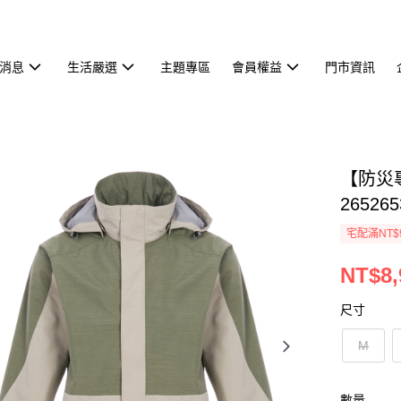
消息
生活嚴選
主題專區
會員權益
門市資訊
【防災
265265
宅配滿NT$
NT$8,
尺寸
M
數量