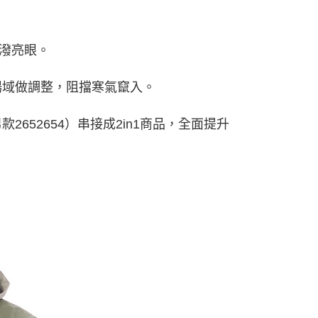
活潑亮眼。
場域做調整，阻擋寒氣竄入。
652654）串接成2in1商品，全面提升