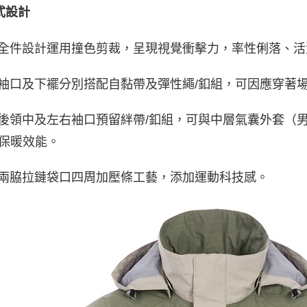
式設計
 全件設計運用撞色剪裁，呈現視覺衝擊力，率性俐落、
 袖口及下襬分別搭配自黏帶及彈性繩/釦組，可因應穿著
 後領中及左右袖口預留絆帶/釦組，可與中層氣囊外套（男款2
保暖效能。
 兩脇拉鏈袋口四周加壓條工藝，添加運動科技感。