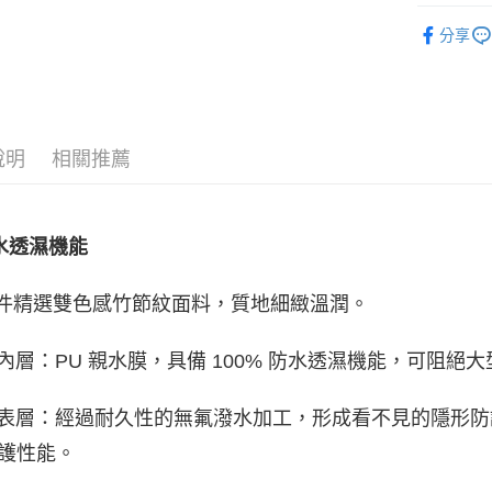
ATM付款
分享
運送方式
宅配
說明
相關推薦
每筆NT$8
付款後門
水透濕機能
每筆NT$8
精選雙色感竹節紋面料，質地細緻溫潤。
 內層：PU 親水膜，具備 100% 防水透濕機能，可阻絕
 表層：經過耐久性的無氟潑水加工，形成看不見的隱形
護性能。