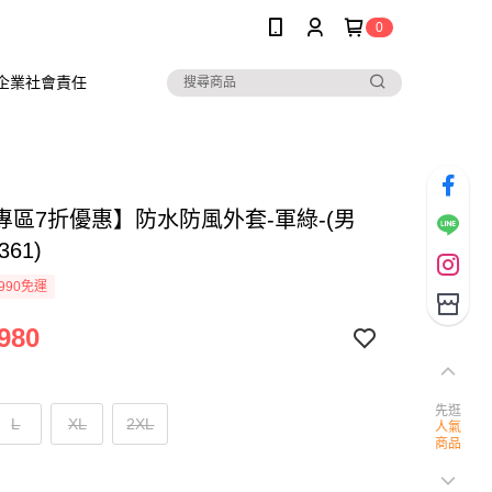
0
企業社會責任
專區7折優惠】防水防風外套-軍綠-(男
361)
990免運
980
先逛
L
XL
2XL
人氣
商品