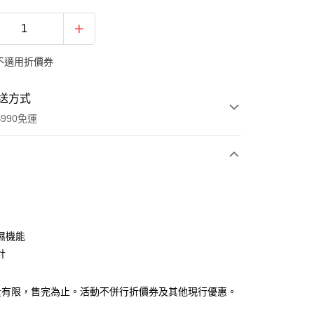
不適用折價券
送方式
990免運
次付款
濕機能
計
y
量有限，售完為止。活動不併行折價券及其他現行優惠。