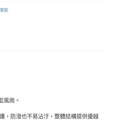
客服
0，滿NT$990(含以上)免運費
市自取
0，滿NT$699(含以上)免運費
大型風雨。
防護，防潑也不易沾汙，整體結構提供優越