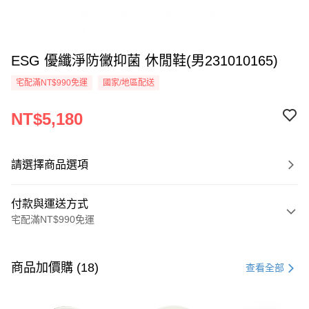
ESG 優纖淨防黴抑菌 休閒鞋(男231010165)
宅配滿NT$990免運
國家/地區配送
NT$5,180
請選擇商品選項
付款與運送方式
宅配滿NT$990免運
付款方式
信用卡一次付款
商品加價購 (18)
查看全部
LINE Pay