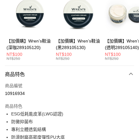
Apple Pay
悠遊付
Google Pay
全盈+PAY
【加價購】Wren’s鞋油
【加價購】Wren’s鞋油
【加價購】Wren’
(深咖289105120)
(黑289105130)
(透明289105140)
ATM付款
NT$100
NT$100
NT$100
NT$250
NT$250
NT$250
運送方式
商品特色
宅配
每筆NT$80，滿NT$990(含以上)免運費
商品編號
10916934
付款後門市自取
每筆NT$80，滿NT$699(含以上)免運費
商品特色
ESG低耗能皮革(LWG認證)
跨境配送 港澳、新馬
查看運費
防黴抑菌布
專利立體透氣結構
防滑耐磨高密度彈性PU大底