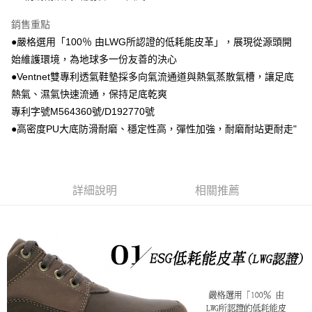
銷售重點
●嚴格選用「100％ 由LWG所認證的低耗能皮革」，展現從源頭開
始維護環境，為地球多一份友善的決心
●Ventnet雙專利透氣鞋墊採多向氣流通道與熱氣蒸散氣槽，讓足底
熱氣、濕氣快速流通，保持足底乾爽
專利字號M564360號/D192770號
●高密度PU大底防滑耐磨、穩定性高，彈性加強，耐磨耐站更耐走"
詳細說明
相關推薦