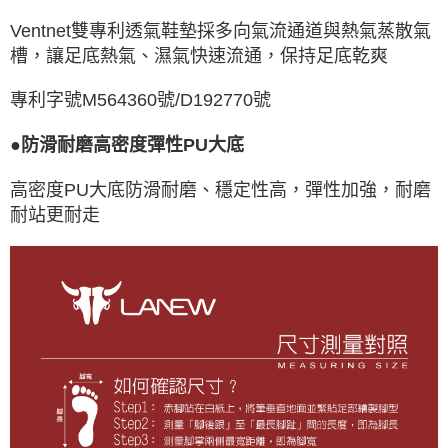
Ventnet雙專利透氣鞋墊採多向氣流通道與熱氣蒸散氣
槽，讓足底熱氣、濕氣快速流通，保持足底乾爽
專利字號M564360號/D192770號
●防滑耐磨高密度彈性PU大底
高密度PU大底防滑耐磨、穩定性高，彈性加強，耐磨
耐站更耐走