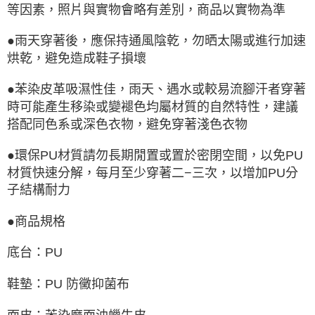
等因素，照片與實物會略有差別，商品以實物為準
●雨天穿著後，應保持通風陰乾，勿晒太陽或進行加速
烘乾，避免造成鞋子損壞
●苯染皮革吸濕性佳，雨天、遇水或較易流腳汗者穿著
時可能產生移染或變褪色均屬材質的自然特性，建議
搭配同色系或深色衣物，避免穿著淺色衣物
●環保PU材質請勿長期閒置或置於密閉空間，以免PU
材質快速分解，每月至少穿著二−三次，以增加PU分
子結構耐力
●商品規格
底台：PU
鞋墊：PU 防黴抑菌布