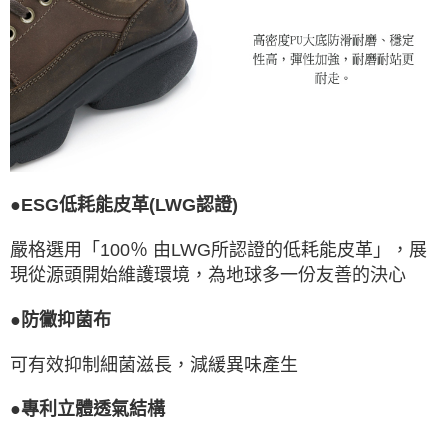
●ESG低耗能皮革(LWG認證)
嚴格選用「100％ 由LWG所認證的低耗能皮革」，展
現從源頭開始維護環境，為地球多一份友善的決心
●防黴抑菌布
可有效抑制細菌滋長，減緩異味產生
●專利立體透氣結構