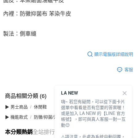
面皮：
苯染磨面油蠟牛皮
內裡：防黴抑菌布 苯染牛皮
製法：側車縫
顯示電腦版詳細說明
客服
LA NEW
商品相關分類 (6)
查看全部
嗨~ 若您有疑問，可以從下面卡片
選單中看看是否有您要的答案喔！
▶ 男士商品
休閒鞋
或是加入 LA NEW 的【LINE 官方
▶ 機能款式
防黴/抑菌/消臭
帳號】，即可與真人客服一對一互
動😊
本分類熱銷
全站排行
⚠️請注意，此處為系統自動回覆，