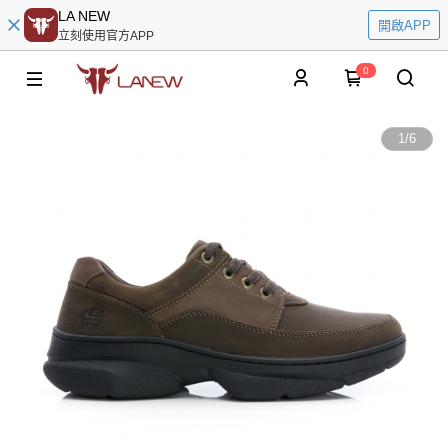
LA NEW
開啟APP
立刻使用官方APP
0
1
/
6