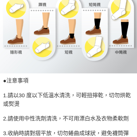
●注意事項
1.請以30 度以下低溫水清洗，可輕扭擰乾，切勿烘乾
或熨燙
2.請使用中性洗劑清洗，不可用漂白水及衣物柔軟劑
3.收納時請對摺平放，切勿蜷曲成球狀，避免襪筒彈