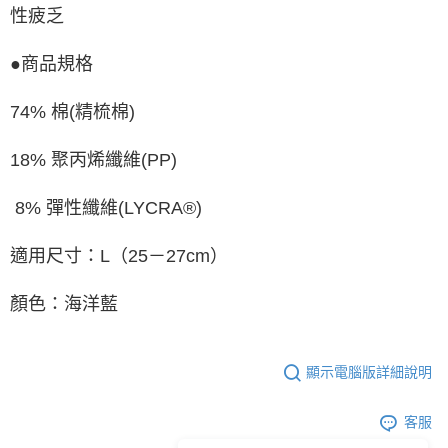
性疲乏
●商品規格
74% 棉(精梳棉)
18% 聚丙烯纖維(PP)
8% 彈性纖維(LYCRA®)
適用尺寸：L（25－27cm）
顏色：
海洋藍
顯示電腦版詳細說明
客服