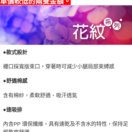
單價較低的兩雙金額。
●
款式設計
襪口採寬版束口，穿著時可減少小腿局部束縛感
●
舒適棉感
含有棉紗，柔軟舒適、吸汗透氣
●
速吸排
內含PP 環保纖維，具有速乾及不含水的特性，保持足