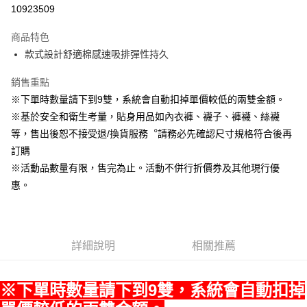
LINE Pay
10923509
Apple Pay
商品特色
悠遊付
款式設計舒適棉感速吸排彈性持久
Google Pay
銷售重點
※下單時數量請下到9雙，系統會自動扣掉單價較低的兩雙金額。
全盈+PAY
※基於安全和衛生考量，貼身用品如內衣褲、襪子、褲襪、絲襪
ATM付款
等，售出後恕不接受退/換貨服務︒請務必先確認尺寸規格符合後再
訂購
運送方式
※活動品數量有限，售完為止。活動不併行折價券及其他現行優
宅配
惠。
每筆NT$80，滿NT$990(含以上)免運費
付款後門市自取
每筆NT$80，滿NT$699(含以上)免運費
詳細說明
相關推薦
※下單時數量請下到9雙，系統會自動扣掉