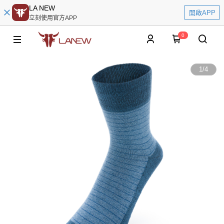
LA NEW
開啟APP
立刻使用官方APP
0
1
/
4