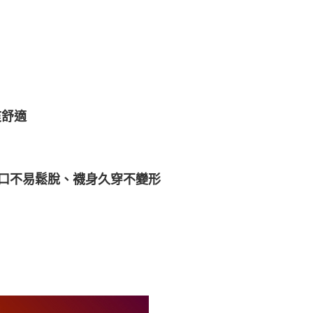
爽舒適
口不易鬆脫、襪身久穿不變形