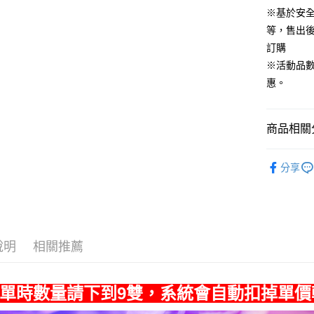
ATM付款
※基於安
等，售出
訂購
運送方式
※活動品
宅配
惠。
每筆NT$8
付款後門
商品相關分
每筆NT$8
▶ 優惠活
分享
說明
相關推薦
單時數量請下到9雙，系統會自動扣掉單價