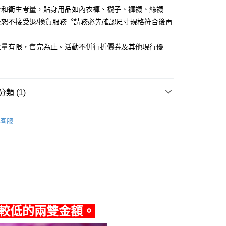
全和衛生考量，貼身用品如內衣褲、襪子、褲襪、絲襪
後恕不接受退/換貨服務︒請務必先確認尺寸規格符合後再
數量有限，售完為止。活動不併行折價券及其他現行優
0，滿NT$990(含以上)免運費
市自取
類 (1)
0，滿NT$699(含以上)免運費
動
▌『給你貼身的溫柔』襪子內著 買7送2
客服
較低的兩雙金額。