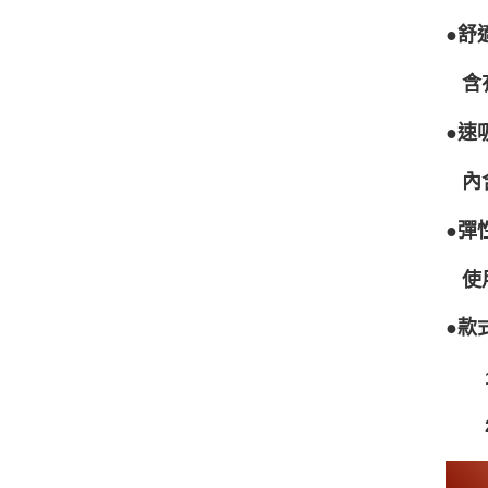
●舒
含有
●速
內含
●彈
使用
●款
1.
2.