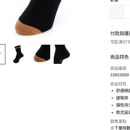
付款與運
宅配滿NT$
付款方式
商品特色
信用卡一
商品編號
10923569
LINE Pay
商品特色
Apple Pay
舒適棉
速吸排
悠遊付
彈性持
Google Pa
款式設
全盈+PAY
銷售重點
※下單時