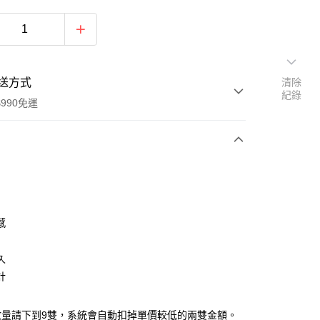
送方式
清除
紀錄
990免運
次付款
感
久
y
計
數量請下到9雙，系統會自動扣掉單價較低的兩雙金額。