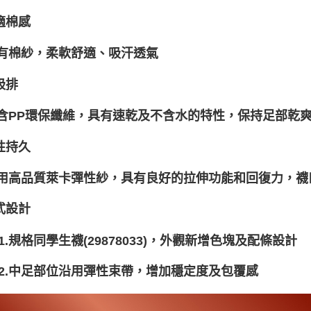
適棉感
棉紗，柔軟舒適、吸汗透氣
吸排
PP環保纖維，具有速乾及不含水的特性，保持足部乾
性持久
高品質萊卡彈性紗，具有良好的拉伸功能和回復力，襪
式設計
規格同學生襪(29878033)，外觀新增色塊及配條設計
中足部位沿用彈性束帶，增加穩定度及包覆感