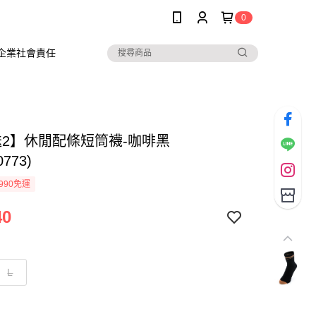
0
企業社會責任
送2】休閒配條短筒襪-咖啡黑
0773)
990免運
40
L