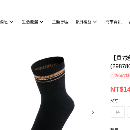
消息
生活嚴選
主題專區
會員權益
門市資訊
【買7
(29878
宅配滿NT$
NT$1
尺寸
M
數量