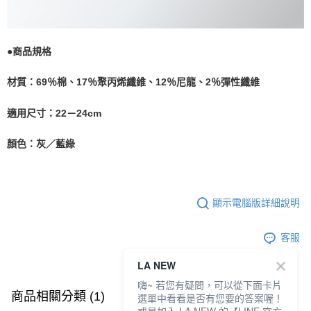
●商品規格
材質：69％棉、17％聚丙烯纖維、12％尼龍、2％彈性纖維
適用尺寸：22－24cm
顏色：灰／藍綠
顯示電腦版詳細說明
客服
LA NEW
嗨~ 若您有疑問，可以從下面卡片
商品相關分類 (1)
選單中看看是否有您要的答案喔！