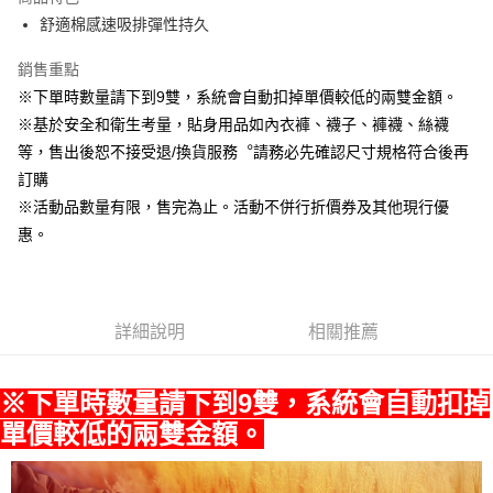
悠遊付
舒適棉感速吸排彈性持久
Google Pay
銷售重點
※下單時數量請下到9雙，系統會自動扣掉單價較低的兩雙金額。
全盈+PAY
※基於安全和衛生考量，貼身用品如內衣褲、襪子、褲襪、絲襪
ATM付款
等，售出後恕不接受退/換貨服務︒請務必先確認尺寸規格符合後再
訂購
運送方式
※活動品數量有限，售完為止。活動不併行折價券及其他現行優
宅配
惠。
每筆NT$80，滿NT$990(含以上)免運費
付款後門市自取
每筆NT$80，滿NT$699(含以上)免運費
詳細說明
相關推薦
※下單時數量請下到9雙，系統會自動扣掉
單價較低的兩雙金額。