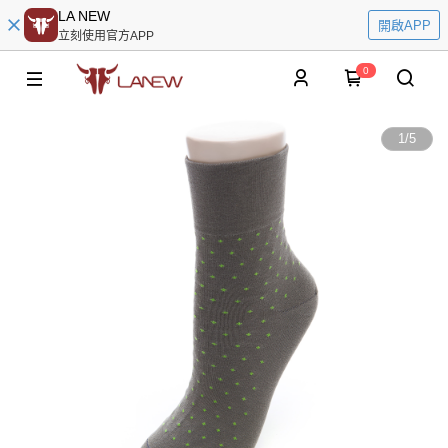
LA NEW
開啟APP
立刻使用官方APP
0
1
/
5