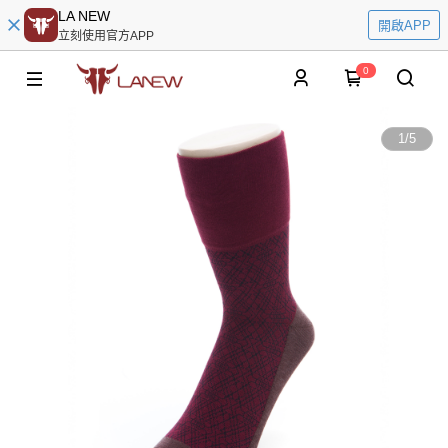
LA NEW
開啟APP
立刻使用官方APP
0
1
/
5