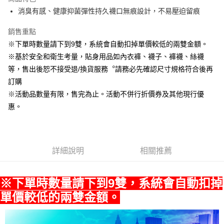
悠遊付
消臭有感、健康抑菌彈性持久襪口無痕設計，不易壓迫留痕
Google Pay
銷售重點
※下單時數量請下到9雙，系統會自動扣掉單價較低的兩雙金額。
全盈+PAY
※基於安全和衛生考量，貼身用品如內衣褲、襪子、褲襪、絲襪
ATM付款
等，售出後恕不接受退/換貨服務︒請務必先確認尺寸規格符合後再
訂購
運送方式
※活動品數量有限，售完為止。活動不併行折價券及其他現行優
宅配
惠。
每筆NT$80，滿NT$990(含以上)免運費
付款後門市自取
每筆NT$80，滿NT$699(含以上)免運費
詳細說明
相關推薦
※下單時數量請下到9雙，系統會自動扣掉
單價較低的兩雙金額。