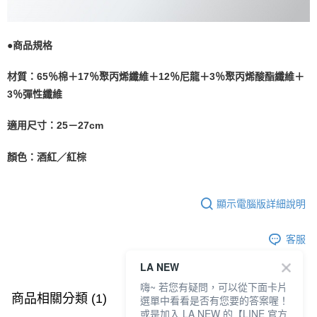
●商品規格
材質：65％棉＋17％聚丙烯纖維＋12％尼龍＋3％聚丙烯酸酯纖維＋
3％彈性纖維
適用尺寸：25－27cm
顏色：酒紅／紅棕
顯示電腦版詳細說明
客服
LA NEW
嗨~ 若您有疑問，可以從下面卡片
商品相關分類 (1)
選單中看看是否有您要的答案喔！
或是加入 LA NEW 的【LINE 官方