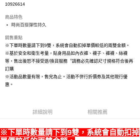
LINE Pay
10926614
Apple Pay
商品特色
悠遊付
時尚百搭彈性持久
Google Pay
銷售重點
※下單時數量請下到9雙，系統會自動扣掉單價較低的兩雙金額。
全盈+PAY
※基於安全和衛生考量，貼身用品如內衣褲、襪子、褲襪、絲襪
ATM付款
等，售出後恕不接受退/換貨服務︒請務必先確認尺寸規格符合後再
訂購
運送方式
※活動品數量有限，售完為止。活動不併行折價券及其他現行優
宅配
惠。
每筆NT$80，滿NT$990(含以上)免運費
付款後門市自取
每筆NT$80，滿NT$699(含以上)免運費
詳細說明
相關推薦
※下單時數量請下到9雙，系統會自動扣掉