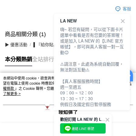
客服
LA NEW
嗨~ 若您有疑問，可以從下面卡片
商品相關分類 (1)
選單中看看是否有您要的答案喔！
或是加入 LA NEW 的【LINE 官方
▶ 優惠活動
▌『給你貼身的溫柔』襪子內著 買7送2
帳號】，即可與真人客服一對一互
動😊
本分類熱銷
全站排行
⚠️請注意，此處為系統自動回覆，
無法對話互動⚠️
本網站中使用 cookie，欲查詢有關本網站使用 cookie 方式之詳情，及若您不希
【真人客服服務時間】
熱門標籤
望在電腦上使用 cookie 時應如何變更電腦的 cookie 設定，請參閱本網站「
隱私
週一至週五
權條款
」之 Cookie 聲明。您繼續使用本網站即表示您同意本公司得按本網站使
09：00 ~ 12：00
用條款之 Cookie 聲明使用 cookie。
了解更多 >
13：30 ~ 17：30
例假日及國定假日暫停服務
我知道了
歡迎訂閱 LA NEW 的 LINE 官方帳號
連結 LINE 帳號