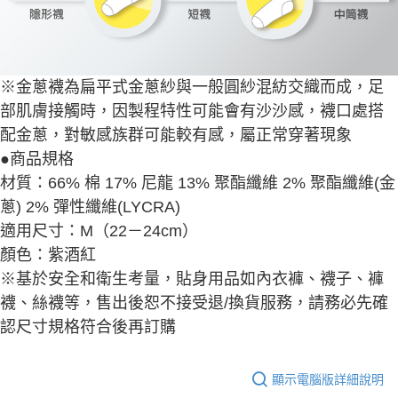
※金蔥襪為扁平式金蔥紗與一般圓紗混紡交織而成，足
部肌膚接觸時，因製程特性可能會有
沙沙感，襪口處搭
配金蔥，對敏感族群可能較有感，屬正常穿著現象
●
商品規格
材質：
66% 棉 17% 尼龍 13% 聚酯纖維 2% 聚酯纖維(金
蔥) 2% 彈性纖維(LYCRA)
適用尺寸：
M（22－24cm）
顏色：
紫酒紅
※基於安全和衛生考量，貼身用品如內衣褲、襪子、褲
襪、絲襪等，售出後恕不接受退/換貨服務，請務必先確
認尺寸規格符合後再訂購
顯示電腦版詳細說明