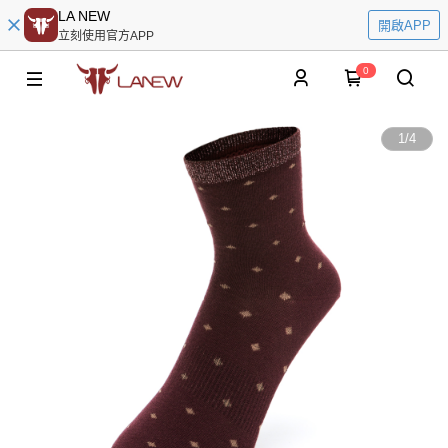
LA NEW
開啟APP
立刻使用官方APP
0
1
/
4