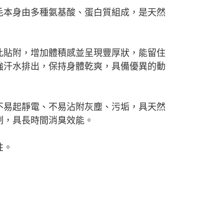
毛本身由多種氨基酸、蛋白質組成，是天然
此貼附，增加體積感並呈現豐厚狀，能留住
強汗水排出，保持身體乾爽，具備優異的動
不易起靜電、不易沾附灰塵、污垢，具天然
制，具長時間消臭效能。
性。