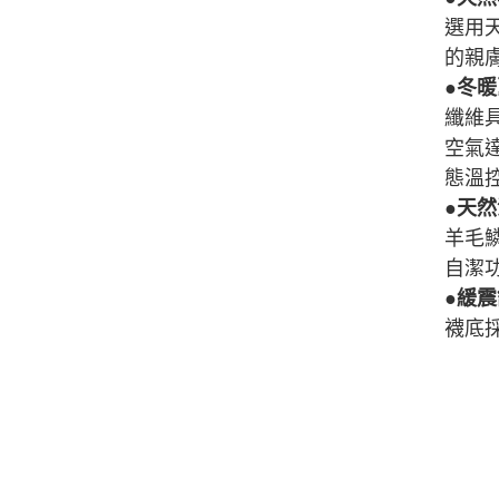
選用
的親
●冬
纖維
空氣
態溫
●天
羊毛
自潔
●緩
襪底