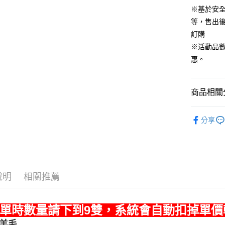
ATM付款
※基於安
等，售出
訂購
運送方式
※活動品
宅配
惠。
每筆NT$8
付款後門
商品相關分
每筆NT$8
▶ 優惠活
分享
說明
相關推薦
單時數量請下到9雙，系統會自動扣掉單價
然羊毛