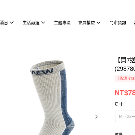
消息
生活嚴選
主題專區
會員權益
門市資訊
【買7
(29878
宅配滿NT$
NT$7
尺寸
M（22－
數量