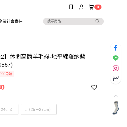
0
企業社會責任
送2】休閒高筒羊毛襪-地平線羅納藍
0567)
990免運
80
24cm）
L（25－27cm）