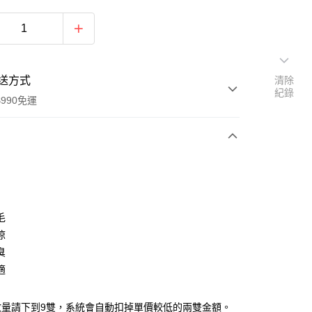
送方式
清除
紀錄
990免運
次付款
毛
涼
臭
y
適
數量請下到9雙，系統會自動扣掉單價較低的兩雙金額。