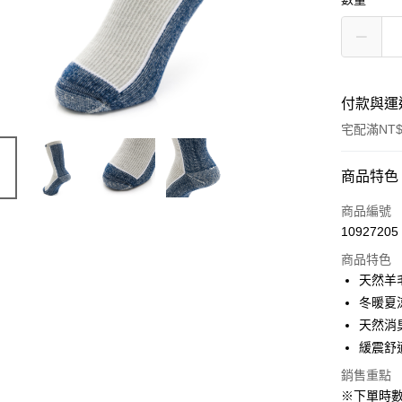
付款與運
宅配滿NT$
付款方式
商品特色
信用卡一
商品編號
10927205
LINE Pay
商品特色
Apple Pay
天然羊
冬暖夏
悠遊付
天然消
Google Pa
緩震舒
全盈+PAY
銷售重點
※下單時