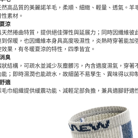
天然高品質的美麗諾羊毛，柔順、細緻、輕量、透氣。羊
膚性素材。
暖夏涼
具天然捲曲特質，提供絕佳彈性與延展力；同時因纖維彼
達到保暖，也因纖維本身具高度吸濕性，炎熱時穿著能加
控效果，有冬暖夏涼的特性，四季皆宜。
然消臭
鱗狀結構，可疏水並減少灰塵髒污，內含適度濕氣，穿著
功能；即時濕潤也能疏水，故細菌不易孳生、異味得以抑
震舒適
採毛巾組織提供緩震功能、減輕足部負擔，兼具適腳舒適