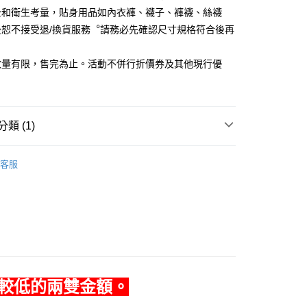
全和衛生考量，貼身用品如內衣褲、襪子、褲襪、絲襪
後恕不接受退/換貨服務︒請務必先確認尺寸規格符合後再
數量有限，售完為止。活動不併行折價券及其他現行優
0，滿NT$990(含以上)免運費
市自取
類 (1)
0，滿NT$699(含以上)免運費
動
▌『給你貼身的溫柔』襪子內著 買7送2
客服
較低的兩雙金額。