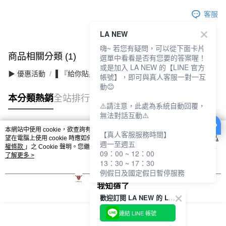
客服
LA NEW
嗨~ 若您有疑問，可以從下面卡片
商品相關分類 (1)
選單中看看是否有您要的答案喔！
或是加入 LA NEW 的【LINE 官方
▶ 優惠活動
▌『給你貼身的溫柔』襪子內著 買7送2
帳號】，即可與真人客服一對一互
動😊
本分類熱銷
全站排行
⚠️請注意，此處為系統自動回覆，
無法對話互動⚠️
本網站中使用 cookie，欲查詢有關本網站使用 cookie 方式之詳情，及若您不希
【真人客服服務時間】
熱門標籤
望在電腦上使用 cookie 時應如何變更電腦的 cookie 設定，請參閱本網站「
隱私
週一至週五
權條款
」之 Cookie 聲明。您繼續使用本網站即表示您同意本公司得按本網站使
09：00 ~ 12：00
用條款之 Cookie 聲明使用 cookie。
了解更多 >
13：30 ~ 17：30
例假日及國定假日暫停服務
我知道了
歡迎訂閱 LA NEW 的 LINE 官方帳號
連結 LINE 帳號