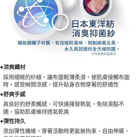
●
涼爽織材
採用細緻的紗線，讓布面輕薄柔滑，使肌膚接觸布面
時，感受瞬間涼感，提升貼身衣物穿著的舒適性
●
舒爽手感
具良好的舒柔觸感，可快速揮發熱氣，免除濕黏不
適，協助肌膚維持透氣乾爽
●
彈性持久
添加彈性纖維，穿著活動時更能無拘束、自由伸展，