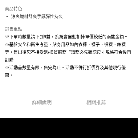
Apple Pay
商品特色
悠遊付
涼爽織材舒爽手感彈性持久
Google Pay
銷售重點
※下單時數量請下到9雙，系統會自動扣掉單價較低的兩雙金額。
全盈+PAY
※基於安全和衛生考量，貼身用品如內衣褲、襪子、褲襪、絲襪
ATM付款
等，售出後恕不接受退/換貨服務︒請務必先確認尺寸規格符合後再
訂購
運送方式
※活動品數量有限，售完為止。活動不併行折價券及其他現行優
宅配
惠。
每筆NT$80，滿NT$990(含以上)免運費
付款後門市自取
每筆NT$80，滿NT$699(含以上)免運費
詳細說明
相關推薦