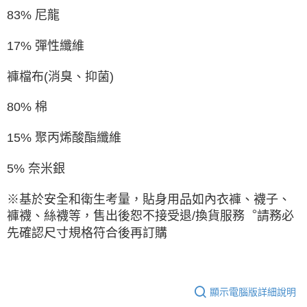
83% 尼龍
17% 彈性纖維
褲檔布(消臭、抑菌)
80% 棉
15% 聚丙烯酸酯纖維
5% 奈米銀
※基於安全和衛生考量，貼身用品如內衣褲、襪子、
褲襪、絲襪等，售出後恕不接受退/換貨服務︒請務必
先確認尺寸規格符合後再訂購
顯示電腦版詳細說明