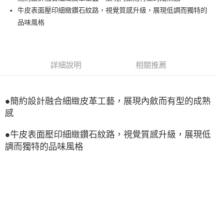
牛皮表面壓印細緻鑽石紋路，視覺質感升級，展現低調而獨特的
Google Pay
品味風格
全盈+PAY
ATM付款
詳細說明
相關推薦
運送方式
宅配
●簡約設計融合細緻皮革工藝，展現內斂而有型的成熟
每筆NT$80，滿NT$990(含以上)免運費
感
付款後門市自取
每筆NT$80，滿NT$699(含以上)免運費
●牛皮表面壓印細緻鑽石紋路，視覺質感升級，展現低
調而獨特的品味風格