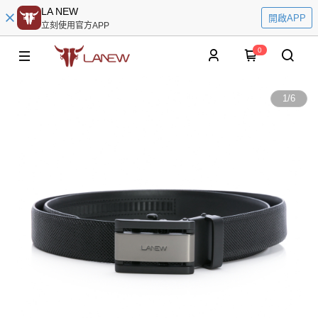
LA NEW
開啟APP
立刻使用官方APP
0
1
/
6