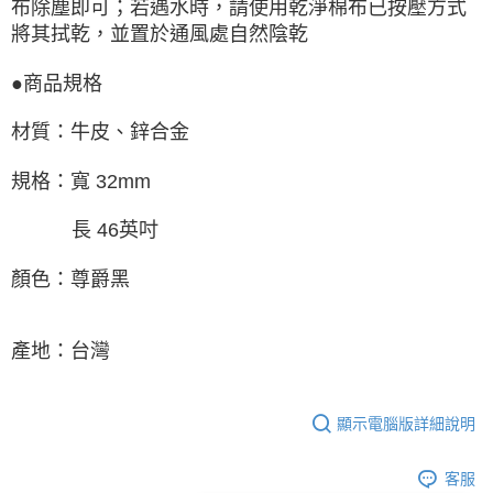
布除塵即可；若遇水時，請使用乾淨棉布已按壓方式
將其拭乾，並置於通風處自然陰乾
●商品規格
材質：牛皮、鋅合金
規格：寬 32mm
長 46英吋
顏色：尊爵黑
產地：台灣
顯示電腦版詳細說明
客服