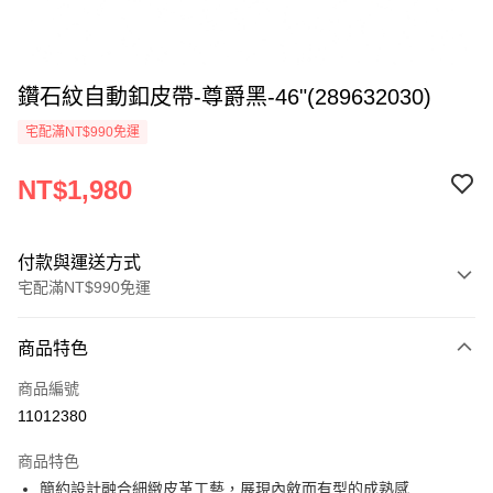
鑽石紋自動釦皮帶-尊爵黑-46"(289632030)
宅配滿NT$990免運
NT$1,980
付款與運送方式
宅配滿NT$990免運
付款方式
商品特色
信用卡一次付款
商品編號
LINE Pay
11012380
Apple Pay
商品特色
悠遊付
簡約設計融合細緻皮革工藝，展現內斂而有型的成熟感