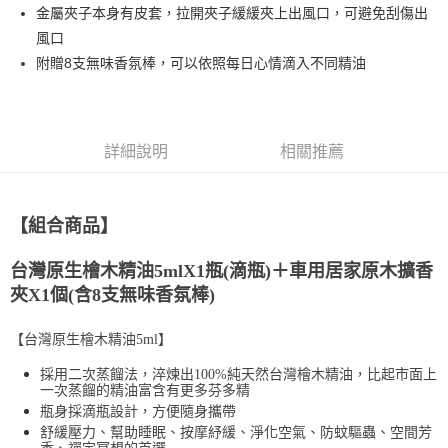
金屬夾子本身有皮套，拉開夾子緩緩夾上出風口，可避免刮傷出
風口
附贈8支無味香氛棒，可以依照每日心情滴入不同精油
詳細說明
相關推薦
【組合商品】
台灣原生檜木精油5mlX1瓶(滴瓶)＋車用居家原木擴香
夾X1個(含8支無味香氛棒)
【台灣原生檜木精油5ml】
採用二次蒸餾法，淬煉出100%純天然台灣檜木精油，比起市面上
一次蒸餾的精油富含有更多芬多精
瓶身採滴瓶設計，方便隨身攜帶
舒緩壓力、幫助睡眠、按摩紓緩、淨化空氣、防蚊驅蟲、空間芳