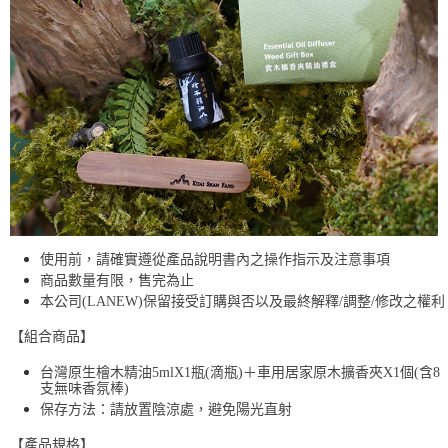
使用前，請確實遵從產品說明書內之操作指示及注意事項
商品數量有限，售完為止
本公司(LANEW)保留接受訂購與否以及最終解釋/調整/修改之權利
【組合商品】
台灣原生檜木精油5mlX1瓶(滴瓶)＋車用居家原木擴香夾X1個(含8
支無味香氛棒)
保存方法：請放置陰涼處，避免陽光直射
【產品規格】