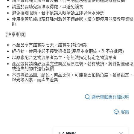
精油雖為純天然無毒製品，仍需酌量勿過量使用造成身體負擔
請置於嬰幼兒無法取得處，以避免誤食
避免接觸眼睛，若不慎誤入眼睛請立即以清水沖洗
使用後若肌膚出現紅腫刺激等不適症狀，請立即停用並請教專業醫
師
【注意事項】
本產品享有鑑賞期七天，鑑賞期非試用期
經拆封、使用後恕不接受退換貨(產品本身瑕疵，則不在此限)
以原廠配合之物流業者為主，恕無法指定特定之物流業者
產品退貨請務必返還完整商品及原包裝，若有缺損，將針對遭破壞
或遺失的物件進行報價
本賣場產品圖片顏色、商品比例，可能會因拍攝角度、螢幕設定、
燈光等因素，而產生差異
顯示電腦版詳細說明
客服
LA NEW