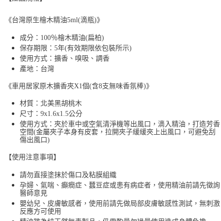
《台灣原生檜木精油5ml(滴瓶)》
成分：100％檜木精油(扁柏)
保存期限：5年(有效期限依包裝所示)
使用方式：擴香、嗅吸、調香
產地：台灣
《車用居家原木擴香夾X1個(含8支無味香氛棒)》
材質：北美黑胡桃木
尺寸：9x1.6x1.5公分
使用方式：夾於車中或空氣清淨機等出風口，滴入精油，打造芳香
空間(金屬夾子本身有皮套，拉開夾子緩緩夾上出風口，可避免刮
傷出風口)
【使用注意事項】
請勿直接塗抹於傷口及粘膜組織
孕婦、氣喘、癲癇症、蠺豆症或患有病症者，使用精油前請先徵詢
醫師意見
嬰幼兒、皮膚敏感者，使用前請先做局部皮膚敏感性測試，無刺激
反應方可使用