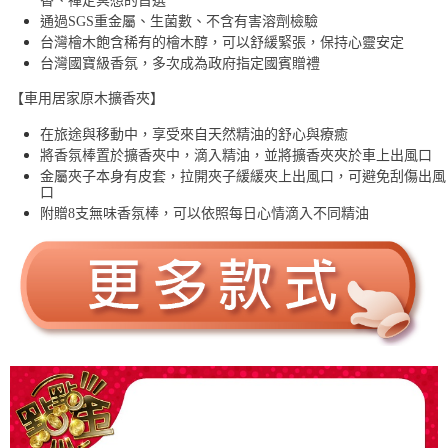
香、禪定冥想的首選
通過SGS重金屬、生菌數、不含有害溶劑檢驗
台灣檜木飽含稀有的檜木醇，可以舒緩緊張，保持心靈安定
台灣國寶級香氛，多次成為政府指定國賓贈禮
【車用居家原木擴香夾】
在旅途與移動中，享受來自天然精油的舒心與療癒
將香氛棒置於擴香夾中，滴入精油，並將擴香夾夾於車上出風口
金屬夾子本身有皮套，拉開夾子緩緩夾上出風口，可避免刮傷出風
口
附贈8支無味香氛棒，可以依照每日心情滴入不同精油