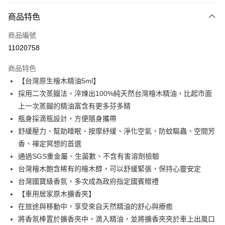
付款方式
商品特色
信用卡一次付款
商品編號
LINE Pay
11020758
Apple Pay
商品特色
悠遊付
【台灣原生檜木精油5ml】
採用二次蒸餾法，淬煉出100%純天然台灣檜木精油，比起市面
Google Pay
上一次蒸餾的精油富含有更多芬多精
全盈+PAY
瓶身採滴瓶設計，方便隨身攜帶
舒緩壓力、幫助睡眠、按摩紓緩、淨化空氣、防蚊驅蟲、空間芳
ATM付款
香、禪定冥想的首選
通過SGS重金屬、生菌數、不含有害溶劑檢驗
運送方式
台灣檜木飽含稀有的檜木醇，可以舒緩緊張，保持心靈安定
宅配
台灣國寶級香氛，多次成為政府指定國賓贈禮
每筆NT$80，滿NT$990(含以上)免運費
【車用居家原木擴香夾】
在旅途與移動中，享受來自天然精油的舒心與療癒
【免運費】
將香氛棒置於擴香夾中，滴入精油，並將擴香夾夾於車上出風口
免運費