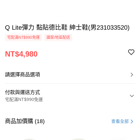
Q Lite彈力 黏貼德比鞋 紳士鞋(男231033520)
宅配滿NT$990免運
國家/地區配送
NT$4,980
請選擇商品選項
付款與運送方式
宅配滿NT$990免運
付款方式
信用卡一次付款
商品加價購 (18)
查看全部
LINE Pay