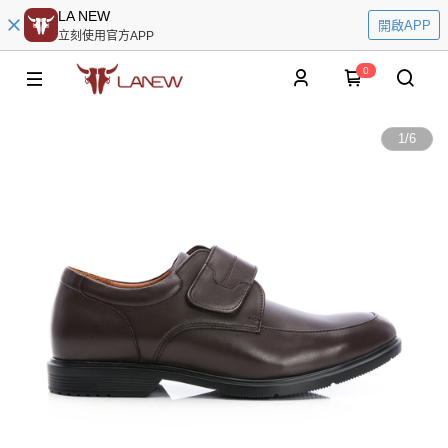
LA NEW
開啟APP
立刻使用官方APP
0
1
/
6