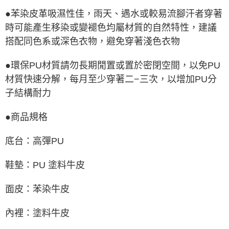
●苯染皮革吸濕性佳，雨天、遇水或較易流腳汗者穿著
時可能產生移染或變褪色均屬材質的自然特性，建議
搭配同色系或深色衣物，避免穿著淺色衣物
●環保PU材質請勿長期閒置或置於密閉空間，以免PU
材質快速分解，每月至少穿著二−三次，以增加PU分
子結構耐力
●商品規格
底台：高彈PU
鞋墊：PU 塗料牛皮
面皮：苯染牛皮
內裡：塗料牛皮