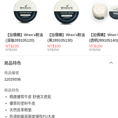
Apple Pay
悠遊付
Google Pay
全盈+PAY
【加價購】Wren’s鞋油
【加價購】Wren’s鞋油
【加價購】Wren’
(深咖289105120)
(黑289105130)
(透明289105140)
ATM付款
NT$100
NT$100
NT$100
NT$250
NT$250
NT$250
運送方式
商品特色
宅配
每筆NT$80，滿NT$990(含以上)免運費
商品編號
11029336
付款後門市自取
每筆NT$80，滿NT$699(含以上)免運費
商品特色
精選優質牛皮 舒適又透氣
跨境配送 港澳、新馬
查看運費
優質的塗料牛皮
天然皮革鞋墊
防滑耐磨高密度彈性PU大底