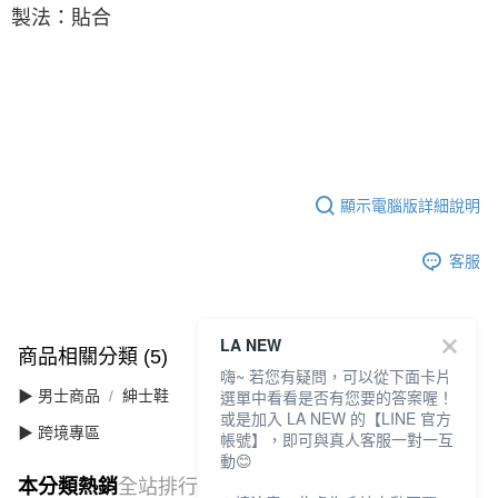
製法：貼合
顯示電腦版詳細說明
客服
LA NEW
商品相關分類 (5)
查看全部
嗨~ 若您有疑問，可以從下面卡片
選單中看看是否有您要的答案喔！
▶ 男士商品
紳士鞋
或是加入 LA NEW 的【LINE 官方
▶ 跨境專區
帳號】，即可與真人客服一對一互
動😊
本分類熱銷
全站排行