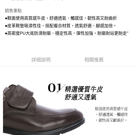
銷售重點
●鞋面使用高質感牛皮，舒適透氣、觸感佳，韌性高又耐曲折
●皮革鞋墊吸濕性佳，搭配複合材質，透氣舒適、腳感加倍。
●高密度PU大底防滑耐磨、穩定性高，彈性加強，耐磨耐站更耐走"
詳細說明
相關推薦