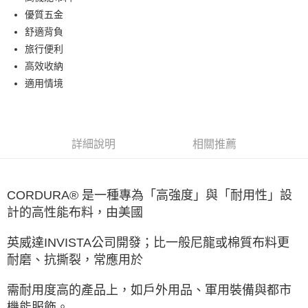
優質五金
Google Pay
舒適背負
全盈+PAY
旅行便利
高效收納
ATM付款
適用情境
運送方式
宅配
詳細說明
相關推薦
每筆NT$80，滿NT$990(含以上)免運費
付款後門市自取
每筆NT$80，滿NT$699(含以上)免運費
CORDURA® 是一種專為「高強度」與「耐用性」設
計的高性能布料，由美國
英威達INVISTA公司開發；比一般尼龍或棉質布料更
耐磨、抗撕裂，常應用於
需耐用度高的產品上，如戶外用品、軍用裝備與都市
機能服飾。