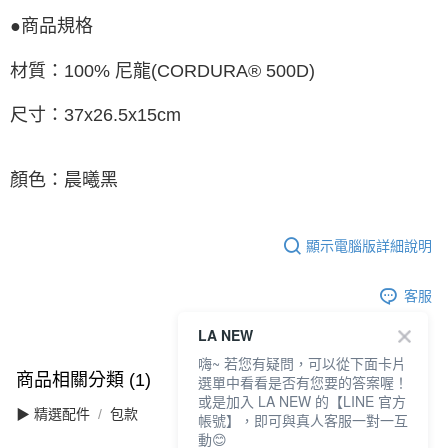
●商品規格
材質：100% 尼龍(CORDURA® 500D)
尺寸：37x26.5x15cm
顏色：晨曦黑
顯示電腦版詳細說明
客服
LA NEW
嗨~ 若您有疑問，可以從下面卡片
商品相關分類 (1)
選單中看看是否有您要的答案喔！
或是加入 LA NEW 的【LINE 官方
▶ 精選配件
包款
帳號】，即可與真人客服一對一互
動😊