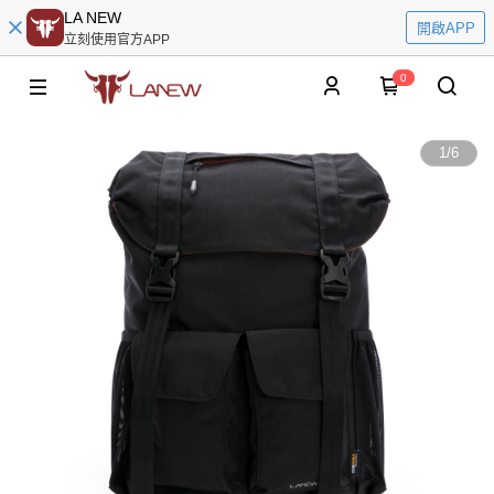
LA NEW
開啟APP
立刻使用官方APP
0
1
/
6