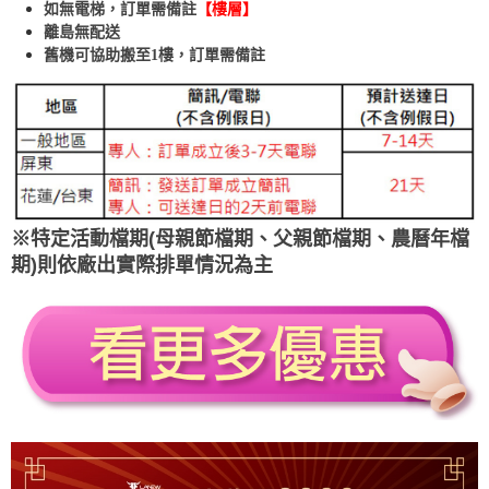
如無電梯，訂單需備註
【樓層】
離島無配送
舊機可協助搬至1樓，訂單需備註
※特定活動檔期(母親節檔期、父親節檔期、農曆年檔
期)則依廠出實際排單情況為主