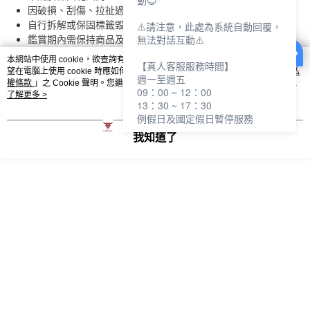
動😊
因破損、刮傷、拉扯過度所造成之損壞者，恕無保固
⚠️請注意，此處為系統自動回覆，
自行拆解或保固標籤毀損不明者，恕無保固
無法對話互動⚠️
鑑賞期內需保持商品及包裝的完整性，以免產生整新費用
若非商品本身瑕疵而退貨，將視情況酌收整新費用
本網站中使用 cookie，欲查詢有關本網站使用 cookie 方式之詳情，及若您不希
【真人客服服務時間】
望在電腦上使用 cookie 時應如何變更電腦的 cookie 設定，請參閱本網站「
隱私
週一至週五
權條款
」之 Cookie 聲明。您繼續使用本網站即表示您同意本公司得按本網站使
09：00 ~ 12：00
顯示電腦版詳細說明
用條款之 Cookie 聲明使用 cookie。
了解更多 >
13：30 ~ 17：30
例假日及國定假日暫停服務
客服
我知道了
商品相關分類 (1)
◤生活嚴選◢ 樂悠生活 嚴選好物
放鬆紓壓(按摩/精油/配件)
本分類熱銷
全站排行
熱門標籤