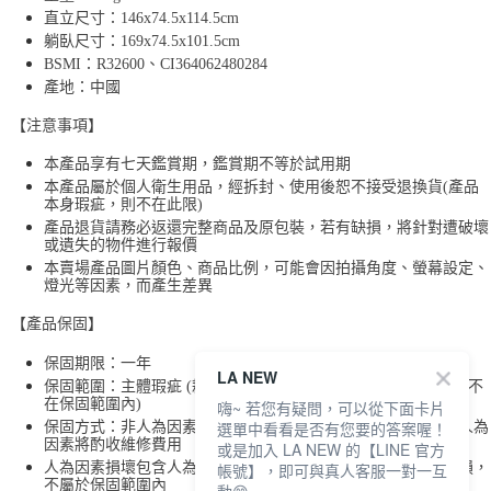
直立尺寸：146x74.5x114.5cm
躺臥尺寸：169x74.5x101.5cm
BSMI：R32600、CI364062480284
產地：中國
【注意事項】
本產品享有七天鑑賞期，鑑賞期不等於試用期
本產品屬於個人衛生用品，經拆封、使用後恕不接受退換貨(產品
本身瑕疵，則不在此限)
產品退貨請務必返還完整商品及原包裝，若有缺損，將針對遭破壞
或遺失的物件進行報價
本賣場產品圖片顏色、商品比例，可能會因拍攝角度、螢幕設定、
燈光等因素，而產生差異
【產品保固】
保固期限：一年
LA NEW
保固範圍：主體瑕疵 (耗材、贈品、外觀、外殼、包裝材料，恕不
在保固範圍內)
嗨~ 若您有疑問，可以從下面卡片
選單中看看是否有您要的答案喔！
保固方式：非人為因素將可享有免費保固，若經代理商判斷為人為
因素將酌收維修費用
或是加入 LA NEW 的【LINE 官方
人為因素損壞包含人為切割、碰撞、非正常使用外力所造成受損，
帳號】，即可與真人客服一對一互
不屬於保固範圍內