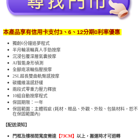
本產品享有信用卡支付3、6、12分期0利率優惠
獨創6分鐘追夢程式
半月輪滾輪真人手勁按摩
沉浸包覆深層氣囊按摩
AI智能身形偵測
全腳底滾輪指壓按摩
2SL超長雙曲軌臀感按摩
碳纖維溫感舒緩
兩段式零重力壓力釋放
10組自動按摩程式
保固期限：一年
保固範圍：主體瑕疵 (耗材、贈品、外觀、外殼、包裝材料，恕不
在保固範圍內)
【配送須知】
門框及樓梯間寬度需達
【73CM】
以上，搬運時才可迴轉