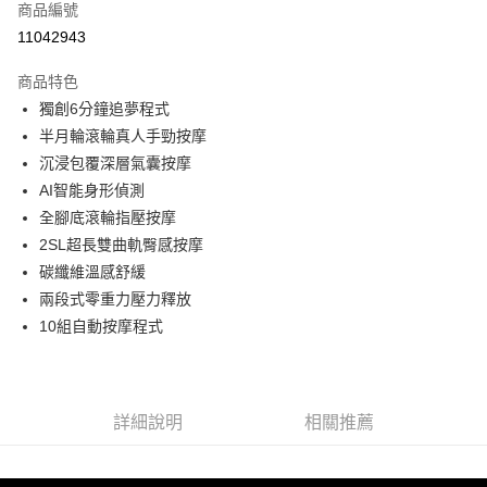
商品編號
信用卡分期付款
11042943
3 期 0 利率 每期
NT$15,600
21家銀行
商品特色
6 期 0 利率 每期
NT$7,800
21家銀行
合作金庫商業銀行
第一商業銀行
獨創6分鐘追夢程式
華南商業銀行
彰化商業銀行
合作金庫商業銀行
第一商業銀行
LINE Pay
半月輪滾輪真人手勁按摩
上海商業儲蓄銀行
台北富邦商業銀行
華南商業銀行
彰化商業銀行
國泰世華商業銀行
兆豐國際商業銀行
沉浸包覆深層氣囊按摩
Apple Pay
上海商業儲蓄銀行
台北富邦商業銀行
臺灣中小企業銀行
台中商業銀行
AI智能身形偵測
國泰世華商業銀行
兆豐國際商業銀行
匯豐（台灣）商業銀行
華泰商業銀行
悠遊付
臺灣中小企業銀行
台中商業銀行
全腳底滾輪指壓按摩
聯邦商業銀行
遠東國際商業銀行
匯豐（台灣）商業銀行
華泰商業銀行
2SL超長雙曲軌臀感按摩
Google Pay
元大商業銀行
永豐商業銀行
聯邦商業銀行
遠東國際商業銀行
碳纖維溫感舒緩
玉山商業銀行
星展（台灣）商業銀行
元大商業銀行
永豐商業銀行
全盈+PAY
兩段式零重力壓力釋放
台新國際商業銀行
中國信託商業銀行
玉山商業銀行
星展（台灣）商業銀行
台灣樂天信用卡公司
10組自動按摩程式
台新國際商業銀行
中國信託商業銀行
ATM付款
台灣樂天信用卡公司
運送方式
宅配
詳細說明
相關推薦
每筆NT$80，滿NT$990(含以上)免運費