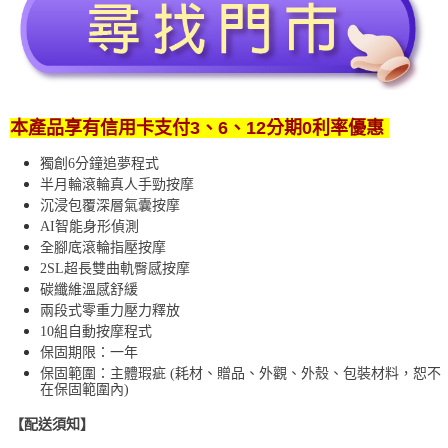
本產品享有信用卡支付3、6、12分期0利率優惠
獨創6分鐘追夢程式
半月輪滾輪真人手勁按摩
沉浸包覆深層氣囊按摩
AI智能身形偵測
全腳底滾輪指壓按摩
2SL超長雙曲軌臀感按摩
碳纖維溫感舒緩
兩段式零重力壓力釋放
10組自動按摩程式
保固期限：一年
保固範圍：主體瑕疵 (耗材、贈品、外觀、外殼、包裝材料，恕不
在保固範圍內)
【配送須知】