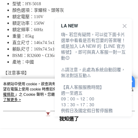
型號：HY-5018
顏色選項：享耀棕、頭等灰
額定電壓：110V
額定功率：150W
LA NEW
額定頻率：60Hz
嗨~ 若您有疑問，可以從下面卡片
重量：85kg
選單中看看是否有您要的答案喔！
直立尺寸：146x74.5x114.5cm
或是加入 LA NEW 的【LINE 官方
躺臥尺寸：169x74.5x101.5cm
帳號】，即可與真人客服一對一互
BSMI：R32600、CI364062480284
動😊
產地：中國
⚠️請注意，此處為系統自動回覆，
【注意事項】
無法對話互動⚠️
本產品享有七天鑑賞期，鑑賞期不等於試用期
本網站中使用 cookie，欲查詢有關本網站使用 cookie 方式之詳情，及若您不希
【真人客服服務時間】
望在電腦上使用 cookie 時應如何變更電腦的 cookie 設定，請參閱本網站「
隱私
本產品屬於個人衛生用品，經拆封、使用後恕不接受退換貨(產品
週一至週五
權條款
」之 Cookie 聲明。您繼續使用本網站即表示您同意本公司得按本網站使
本身瑕疵，則不在此限)
09：00 ~ 12：00
用條款之 Cookie 聲明使用 cookie。
了解更多 >
產品退貨請務必返還完整商品及原包裝，若有缺損，將針對遭破壞
13：30 ~ 17：30
或遺失的物件進行報價
例假日及國定假日暫停服務
本賣場產品圖片顏色、商品比例，可能會因拍攝角度、螢幕設定、
燈光等因素，而產生差異
我知道了
【產品保固】