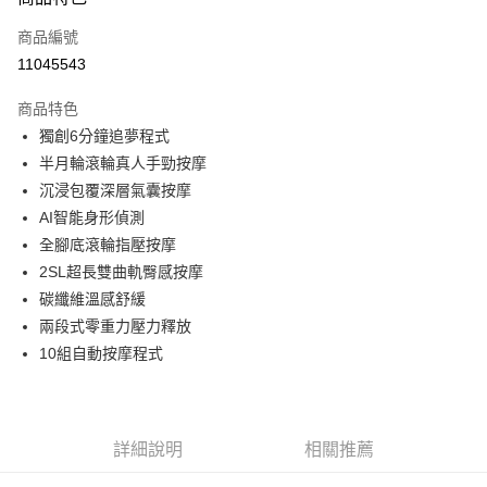
信用卡一次付款
商品編號
信用卡分期付款
11045543
3 期 0 利率 每期
NT$14,600
21家銀行
商品特色
6 期 0 利率 每期
NT$7,300
21家銀行
合作金庫商業銀行
第一商業銀行
獨創6分鐘追夢程式
華南商業銀行
彰化商業銀行
合作金庫商業銀行
第一商業銀行
LINE Pay
半月輪滾輪真人手勁按摩
上海商業儲蓄銀行
台北富邦商業銀行
華南商業銀行
彰化商業銀行
國泰世華商業銀行
兆豐國際商業銀行
沉浸包覆深層氣囊按摩
Apple Pay
上海商業儲蓄銀行
台北富邦商業銀行
臺灣中小企業銀行
台中商業銀行
AI智能身形偵測
國泰世華商業銀行
兆豐國際商業銀行
匯豐（台灣）商業銀行
華泰商業銀行
悠遊付
臺灣中小企業銀行
台中商業銀行
全腳底滾輪指壓按摩
聯邦商業銀行
遠東國際商業銀行
匯豐（台灣）商業銀行
華泰商業銀行
2SL超長雙曲軌臀感按摩
Google Pay
元大商業銀行
永豐商業銀行
聯邦商業銀行
遠東國際商業銀行
碳纖維溫感舒緩
玉山商業銀行
星展（台灣）商業銀行
元大商業銀行
永豐商業銀行
全盈+PAY
兩段式零重力壓力釋放
台新國際商業銀行
中國信託商業銀行
玉山商業銀行
星展（台灣）商業銀行
台灣樂天信用卡公司
10組自動按摩程式
台新國際商業銀行
中國信託商業銀行
ATM付款
台灣樂天信用卡公司
運送方式
宅配
詳細說明
相關推薦
每筆NT$80，滿NT$990(含以上)免運費