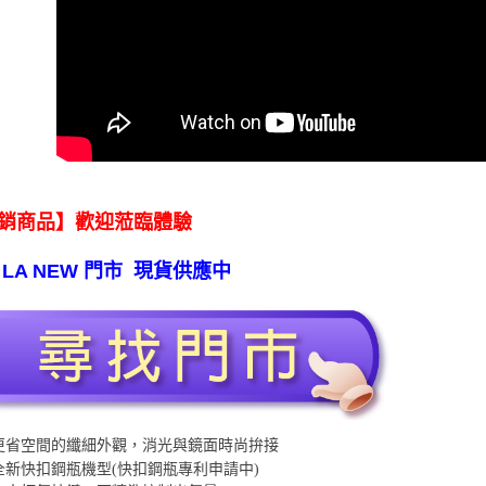
銷商品】歡迎蒞臨體驗
 LA NEW 門市 現貨供應中
更省空間的纖細外觀，消光與鏡面時尚拚接
全新快扣鋼瓶機型(快扣鋼瓶專利申請中)