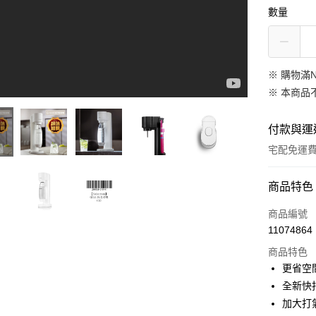
數量
※ 購物滿N
※ 本商品
付款與運
宅配免運
付款方式
商品特色
信用卡一
商品編號
11074864
LINE Pay
商品特色
Apple Pay
更省空
全新快
悠遊付
加大打