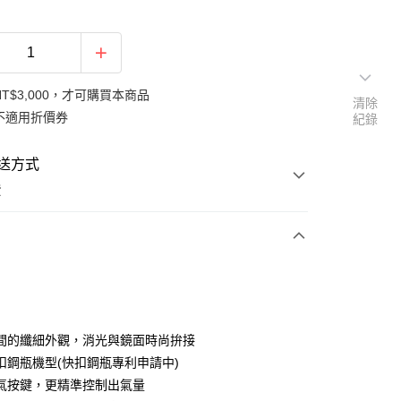
T$3,000，才可購買本商品
清除
不適用折價券
紀錄
送方式
費
次付款
間的纖細外觀，消光與鏡面時尚拚接
扣鋼瓶機型(快扣鋼瓶專利申請中)
氣按鍵，更精準控制出氣量