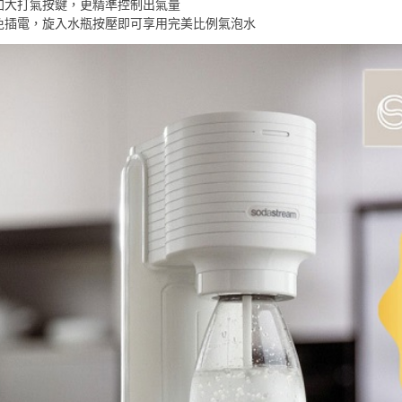
加大打氣按鍵，更精準控制出氣量
免插電，旋入水瓶按壓即可享用完美比例氣泡水