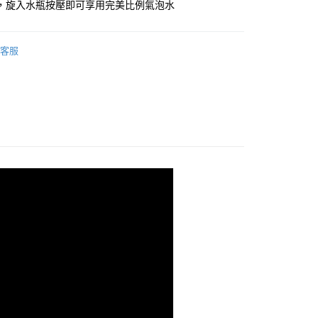
y
，旋入水瓶按壓即可享用完美比例氣泡水
客服
0，滿NT$990(含以上)免運費
】