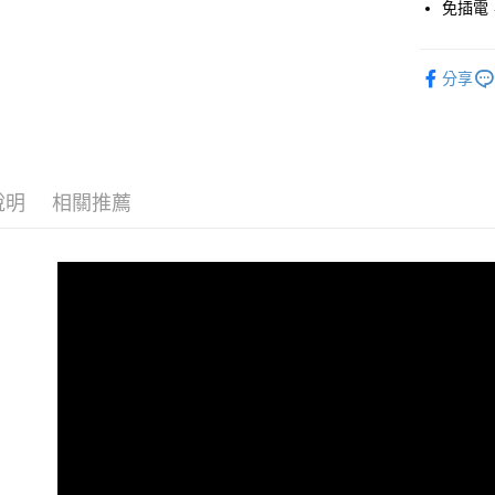
Google Pa
免插電
全盈+PAY
分享
ATM付款
運送方式
宅配
說明
相關推薦
每筆NT$8
【免運費
免運費