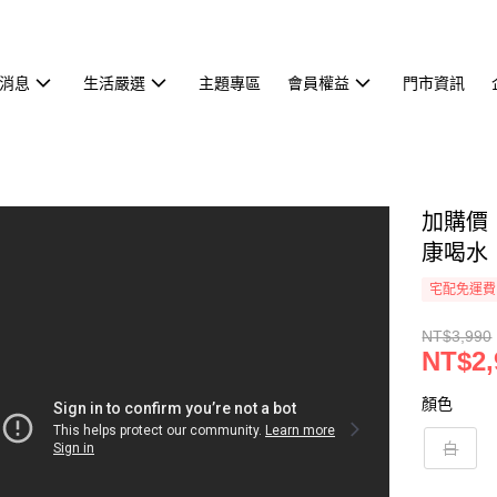
消息
生活嚴選
主題專區
會員權益
門市資訊
加購價【
康喝水
宅配免運費
NT$3,990
NT$2,
顏色
白