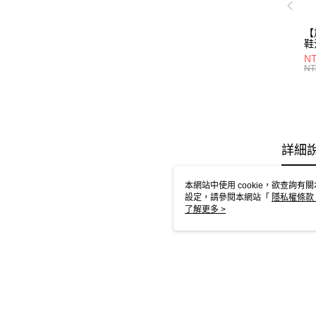
【
鞋
28
NT
NT
詳細
本網站中使用 cookie，欲查詢有關
設定，請參閱本網站「
隱私權條款
使用 cookie。
了解更多 >