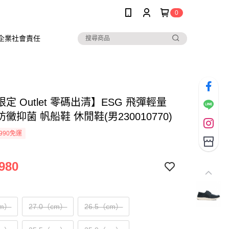
0
企業社會責任
定 Outlet 零碼出清】ESG 飛彈輕量
黴抑菌 帆船鞋 休閒鞋(男230010770)
990免運
980
cm）
27.0（cm）
26.5（cm）