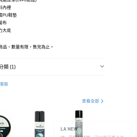
料內裡
震PU鞋墊
y
菌布
力大底
t零碼商品，數量有限，售完為止。
類 (1)
 OUTLET 0️⃣零碼特價出清
OUTLET鞋款
0，滿NT$990(含以上)免運費
客服
市自取
查看全部
0，滿NT$699(含以上)免運費
LA NEW