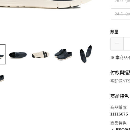
26.0（
24.5（
數量
※ 本商品
付款與運
宅配滿NT$
付款方式
商品特色
信用卡一
商品編號
11116075
LINE Pay
商品特色
Apple Pay
ESG低