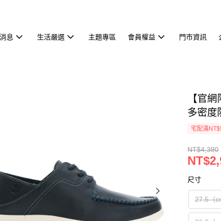
消息
生活嚴選
主題專區
會員權益
門市資訊
【官網限
多密度防
宅配滿NT$
NT$4,380
NT$2,
尺寸
27.5（