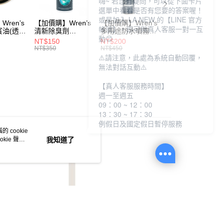
嗨~ 若您有疑問，可以從下面卡片
選單中看看是否有您要的答案喔！
或是加入 LA NEW 的【LINE 官方
ren’s
【加價購】Wren’s
【加價購】Wren’s
【加價購】頂規碳
帳號】，即可與真人客服一對一互
賓油(透明
清新除臭劑
多用途防水噴霧
纖維鞋墊
動😊
0)
(289105540)
(289105640)
(291131170)
NT$150
NT$200
NT$2,208
NT$350
NT$450
NT$3,680
⚠️請注意，此處為系統自動回覆，
無法對話互動⚠️
【真人客服服務時間】
週一至週五
09：00 ~ 12：00
13：30 ~ 17：30
例假日及國定假日暫停服務
 cookie
kie 聲明
我知道了