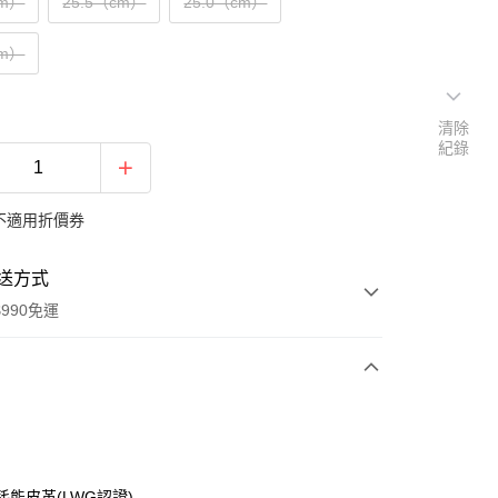
cm）
25.5（cm）
25.0（cm）
cm）
清除
紀錄
不適用折價券
送方式
990免運
次付款
耗能皮革(LWG認證)