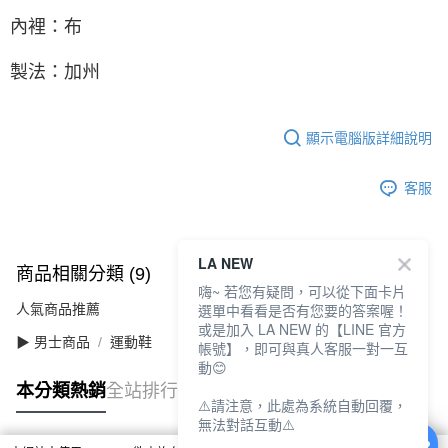
內裡：布
製法：加州
顯示電腦版詳細說明
客服
LA NEW
商品相關分類 (9)
查看全部
嗨~ 若您有疑問，可以從下面卡片
選單中看看是否有您要的答案喔！
人氣商品推薦
或是加入 LA NEW 的【LINE 官方
▶ 男士商品
運動鞋
帳號】，即可與真人客服一對一互
動😊
本分類熱銷
全站排行
⚠️請注意，此處為系統自動回覆，
無法對話互動⚠️