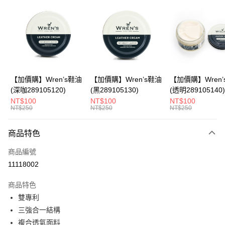
LINE Pay
Apple Pay
悠遊付
Google Pay
全盈+PAY
【加價購】Wren’s鞋油
【加價購】Wren’s鞋油
【加價購】Wren’
(深咖289105120)
(黑289105130)
(透明289105140)
ATM付款
NT$100
NT$100
NT$100
NT$250
NT$250
NT$250
運送方式
商品特色
宅配
每筆NT$80，滿NT$990(含以上)免運費
商品編號
11118002
付款後門市自取
每筆NT$80，滿NT$699(含以上)免運費
商品特色
雙專利
跨境配送 港澳、新馬
查看運費
三強合一結構
複合透氣面料