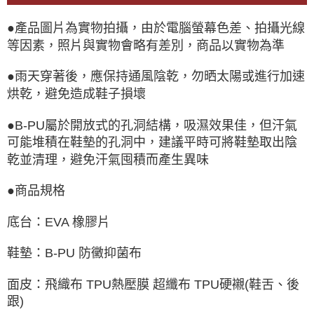
●產品圖片為實物拍攝，由於電腦螢幕色差、拍攝光線
等因素，照片與實物會略有差別，商品以實物為準
●雨天穿著後，應保持通風陰乾，勿晒太陽或進行加速
烘乾，避免造成鞋子損壞
●B-PU屬於開放式的孔洞結構，吸濕效果佳，但汗氣
可能堆積在鞋墊的孔洞中，建議平時可將鞋墊取出陰
乾並清理，避免汗氣囤積而產生異味
●商品規格
底台：EVA 橡膠片
鞋墊：B-PU 防黴抑菌布
面皮：飛織布 TPU熱壓膜 超纖布 TPU硬襯(鞋舌、後
跟)