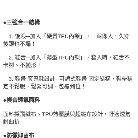
●三強合一結構
1. 後跟─加入「硬質TPU內襯」，一踩即入，久穿
後跟也不塌！
2. 鞋舌─加入「薄型TPU內襯」，套入時，鞋舌不
卡腳、不變形！
3. 鞋帶 魔鬼氈設計─可調式鞋帶 固定結構，鞋帶穩
定不鬆脫，鬆緊可調、包覆到位！
●複合透氣面料
面料採飛織布、TPU熱壓膜與超纖布設計，舒適透氣
耐曲折
●防黴抑菌布