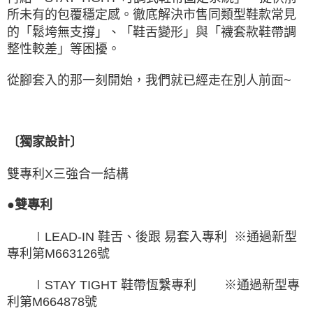
所未有的包覆穩定感。徹底解決市售同類型鞋款常見
的「鬆垮無支撐」、「鞋舌變形」與「襪套款鞋帶調
整性較差」等困擾。
從腳套入的那一刻開始，我們就已經走在別人前面~
〔獨家設計〕
雙專利X三強合一結構
●雙專利
∣LEAD-IN 鞋舌、後跟 易套入專利 ※通過新型
專利第M663126號
∣STAY TIGHT 鞋帶恆繫專利 ※通過新型專
利第M664878號