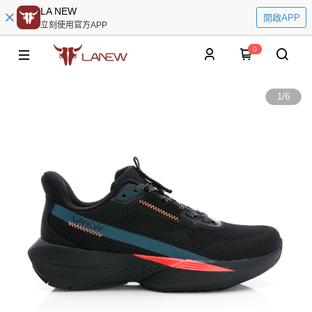
LA NEW
開啟APP
立刻使用官方APP
0
1
/
6