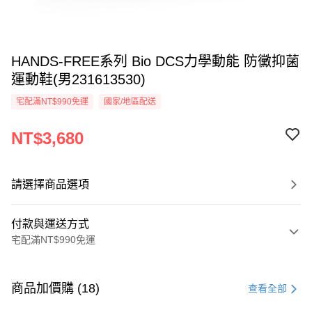
HANDS-FREE系列 Bio DCS力學動能 防黴抑菌
運動鞋(男231613530)
宅配滿NT$990免運
國家/地區配送
NT$3,680
請選擇商品選項
付款與運送方式
宅配滿NT$990免運
付款方式
信用卡一次付款
商品加價購 (18)
查看全部