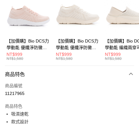
Apple Pay
悠遊付
Google Pay
全盈+PAY
【加價購】Bio DCS力
【加價購】Bio DCS力
【加價購】Bio D
學動能 優纖淨防黴抑
學動能 優纖淨防黴抑
學動能 編織兩穿
ATM付款
菌 休閒鞋(女
菌 休閒鞋(女
式後跟 輕便鞋 運
NT$999
NT$999
NT$999
NT$1,580
NT$1,580
NT$1,580
231624551)
231624541)
(女231624441)
運送方式
商品特色
宅配
每筆NT$80，滿NT$990(含以上)免運費
商品編號
11217965
付款後門市自取
每筆NT$80，滿NT$699(含以上)免運費
商品特色
吸濕速乾
款式設計