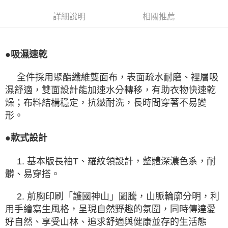
詳細說明
相關推薦
●吸濕速乾
全件採用聚酯纖維雙面布，表面疏水耐磨、裡層吸
濕舒適，雙面設計能加速水分轉移，有助衣物快速乾
燥；布料結構穩定，抗皺耐洗，長時間穿著不易變
形。
●款式設計
1. 基本版長袖T、羅紋領設計，整體深濃色系，耐
髒、易穿搭。
2. 前胸印刷「護國神山」圖騰，山脈輪廓分明，利
用手繪寫生風格，呈現自然野趣的氛圍，同時傳達愛
好自然、享受山林、追求舒適與健康並存的生活態