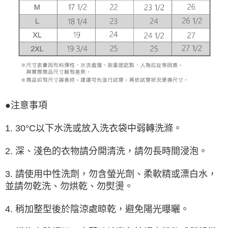
●注意事項
1. 30°C以下水洗或放入洗衣袋中弱轉洗滌。
2. 深、淺色的衣物請分開清洗，請勿長時間浸泡。
3. 請使用中性洗劑，勿含螢光劑、柔軟精或漂白水，
並請勿乾洗、勿烘乾、勿熨燙。
4. 稍加整型後於陰涼處晾乾，避免陽光曝曬。