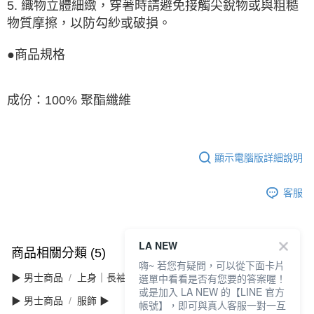
5. 織物立體細緻，穿著時請避免接觸尖銳物或與粗糙
物質摩擦，以防勾紗或破損。
●商品規格
成份：100% 聚酯纖維
顯示電腦版詳細說明
客服
LA NEW
商品相關分類 (5)
查看全部
嗨~ 若您有疑問，可以從下面卡片
選單中看看是否有您要的答案喔！
▶ 男士商品
上身｜長袖
或是加入 LA NEW 的【LINE 官方
▶ 男士商品
服飾 ▶
帳號】，即可與真人客服一對一互