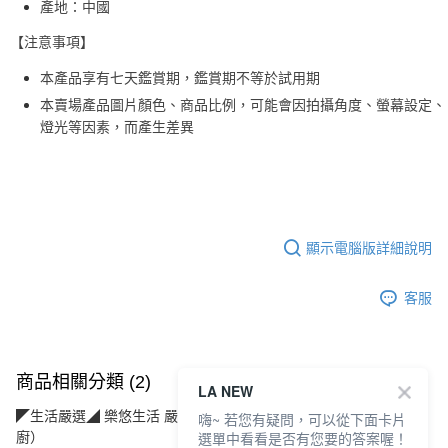
產地：中國
【注意事項】
本產品享有七天鑑賞期，鑑賞期不等於試用期
本賣場產品圖片顏色、商品比例，可能會因拍攝角度、螢幕設定、
燈光等因素，而產生差異
顯示電腦版詳細說明
客服
商品相關分類 (2)
LA NEW
◤生活嚴選◢ 樂悠生活 嚴選好物
居家生活(傢寢飾品/用品/餐
嗨~ 若您有疑問，可以從下面卡片
選單中看看是否有您要的答案喔！
廚）