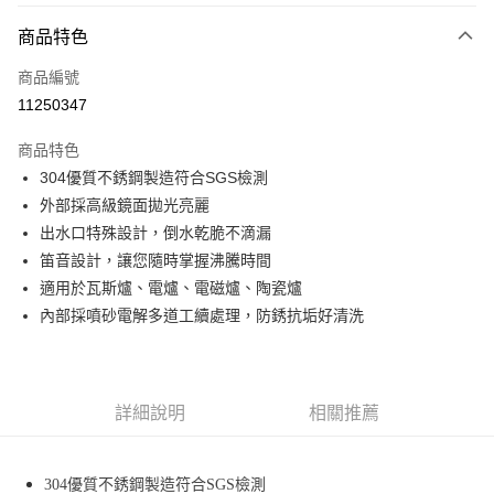
付款方式
商品特色
信用卡一次付款
商品編號
LINE Pay
11250347
Apple Pay
商品特色
悠遊付
304優質不銹鋼製造符合SGS檢測
外部採高級鏡面拋光亮麗
Google Pay
出水口特殊設計，倒水乾脆不滴漏
全盈+PAY
笛音設計，讓您隨時掌握沸騰時間
適用於瓦斯爐、電爐、電磁爐、陶瓷爐
ATM付款
內部採噴砂電解多道工續處理，防銹抗垢好清洗
運送方式
宅配
詳細說明
相關推薦
每筆NT$80，滿NT$990(含以上)免運費
【免運費】
304優質不銹鋼製造符合SGS檢測
免運費