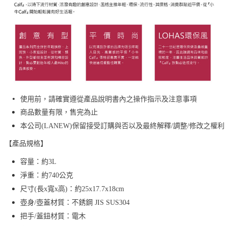
使用前，請確實遵從產品說明書內之操作指示及注意事項
商品數量有限，售完為止
本公司(LANEW)保留接受訂購與否以及最終解釋/調整/修改之權利
【產品規格】
容量：約3L
淨重：約740公克
尺寸(長x寬x高)：約25x17.7x18cm
壺身/壺蓋材質：不銹鋼 JIS SUS304
把手/蓋鈕材質：電木