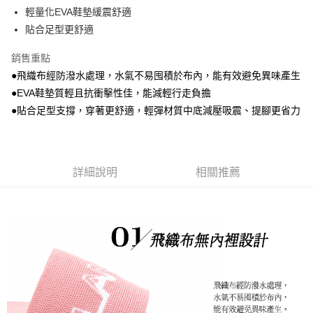
輕量化EVA鞋墊緩震舒適
貼合足型更舒適
銷售重點
●飛織布經防潑水處理，水氣不易囤積於布內，能有效避免異味產生
●EVA鞋墊質輕且抗衝擊性佳，能減輕行走負擔
●貼合足型支撐，穿著更舒適，輕彈材質中底減壓吸震、提腳更省力
詳細說明
相關推薦