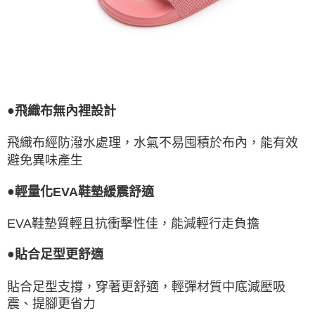
●
飛織布無內裡設計
飛織布經防潑水處理，水氣不易囤積於布內，能有效
避免異味產生
●
輕量化EVA鞋墊緩震舒適
EVA鞋墊質輕且抗衝擊性佳，能減輕行走負擔
●
貼合足型更舒適
貼合足型支撐，穿著更舒適，輕彈材質中底減壓吸
震、提腳更省力