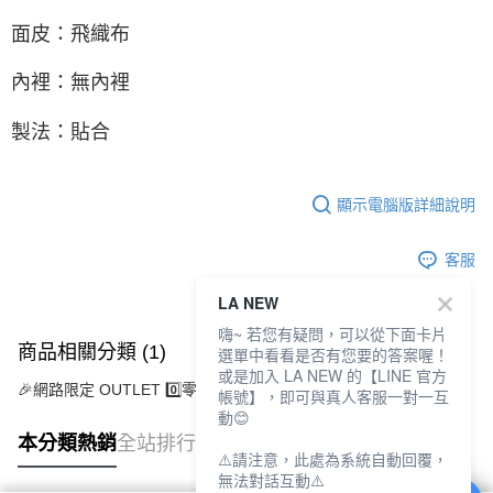
面皮：飛織布
內裡：無內裡
製法：貼合
顯示電腦版詳細說明
客服
LA NEW
嗨~ 若您有疑問，可以從下面卡片
商品相關分類 (1)
選單中看看是否有您要的答案喔！
或是加入 LA NEW 的【LINE 官方
🎉網路限定 OUTLET 0️⃣零碼特價出清
OUTLET鞋款
帳號】，即可與真人客服一對一互
動😊
本分類熱銷
全站排行
⚠️請注意，此處為系統自動回覆，
無法對話互動⚠️