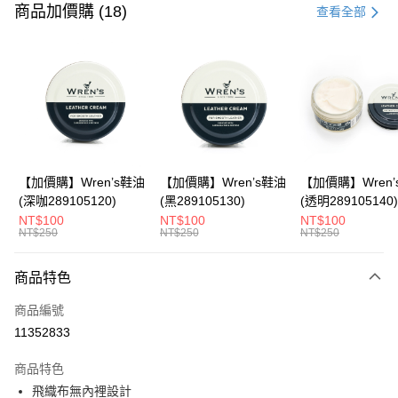
信用卡一次付款
商品加價購 (18)
查看全部
LINE Pay
Apple Pay
悠遊付
Google Pay
全盈+PAY
【加價購】Wren’s鞋油
【加價購】Wren’s鞋油
【加價購】Wren’
(深咖289105120)
(黑289105130)
(透明289105140)
ATM付款
NT$100
NT$100
NT$100
NT$250
NT$250
NT$250
運送方式
商品特色
宅配
每筆NT$80，滿NT$990(含以上)免運費
商品編號
11352833
付款後門市自取
每筆NT$80，滿NT$699(含以上)免運費
商品特色
飛織布無內裡設計