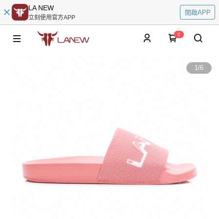
LA NEW
開啟APP
立刻使用官方APP
0
1
/
6