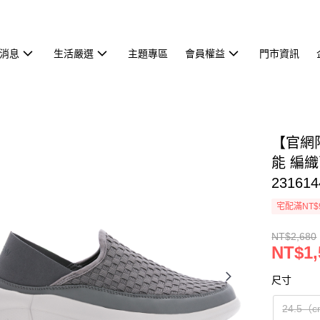
消息
生活嚴選
主題專區
會員權益
門市資訊
【官網限
能 編
231614
宅配滿NT$
NT$2,680
NT$1,
尺寸
24.5（