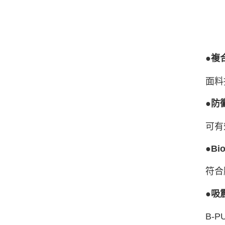
●複
面料
●防
可有
●B
符合
●吸
B-