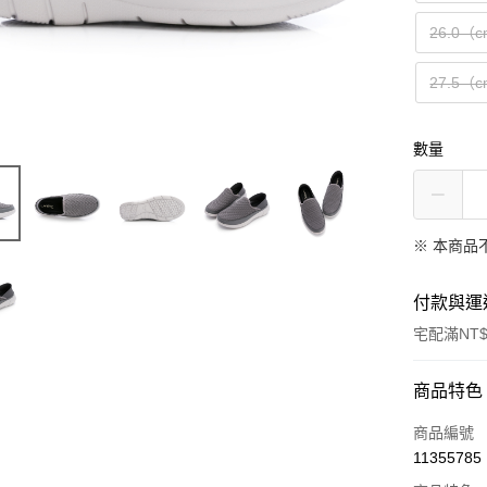
26.0（
27.5（
數量
※ 本商品
付款與運
宅配滿NT$
付款方式
商品特色
信用卡一
商品編號
11355785
LINE Pay