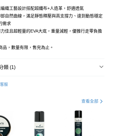
採編織工藝設計搭配超纖布+人造革，舒適透氣
腳部自然曲線，滿足靜態釋壓與高支撐力、達到動態穩定
的需求
y
彈力佳且超輕量的EVA大底，重量減輕，優雅行走零負擔
t零碼商品，數量有限，售完為止。
類 (1)
 OUTLET 0️⃣零碼特價出清
OUTLET鞋款
客服
0，滿NT$990(含以上)免運費
查看全部
市自取
0，滿NT$699(含以上)免運費