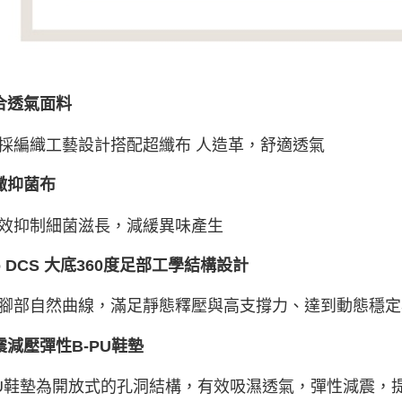
合透氣面料
採編織工藝設計搭配超纖布 人造革，舒適透氣
黴抑菌布
效抑制細菌滋長，減緩異味產生
io DCS 大底360度足部工學結構設計
腳部自然曲線，滿足靜態釋壓與高支撐力、達到動態穩定
震減壓彈性B-PU鞋墊
PU鞋墊為開放式的孔洞結構，有效吸濕透氣，彈性減震，