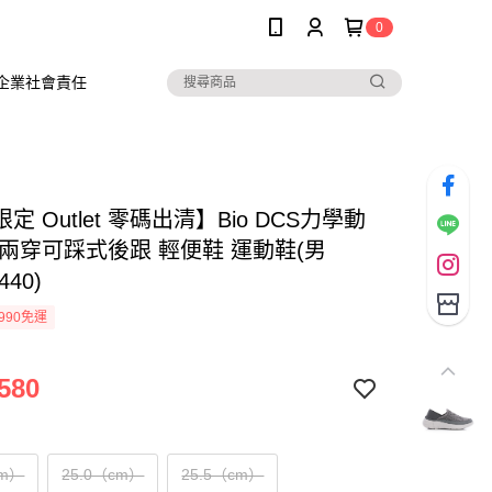
0
企業社會責任
定 Outlet 零碼出清】Bio DCS力學動
織兩穿可踩式後跟 輕便鞋 運動鞋(男
440)
990免運
580
cm）
25.0（cm）
25.5（cm）