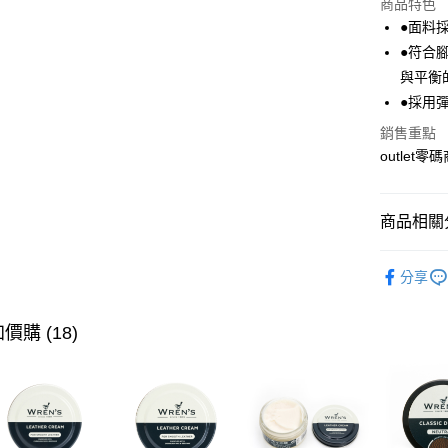
商品特色
Apple Pay
●面料
●符合
悠遊付
與平衡
Google Pa
●採用
全盈+PAY
銷售重點
outle
ATM付款
商品相關分
運送方式
🎉網路限定
宅配
分享
每筆NT$8
價購 (18)
付款後門
每筆NT$8