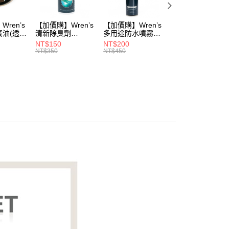
ren’s
【加價購】Wren’s
【加價購】Wren’s
【加價購】頂規碳
賓油(透明
清新除臭劑
多用途防水噴霧
纖維鞋墊
0)
(289105540)
(289105640)
(291131170)
NT$150
NT$200
NT$2,208
NT$350
NT$450
NT$3,680