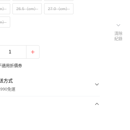
cm）
26.5（cm）
27.0（cm）
cm）
清除
紀錄
不適用折價券
送方式
990免運
次付款