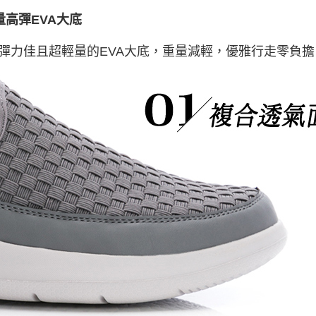
量高彈EVA大底
彈力佳且超輕量的EVA大底，重量減輕，優雅行走零負擔