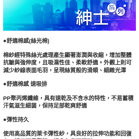
●
舒適棉感(絲光棉)
棉紗經特殊絲光處理產生顯著澎潤與收縮，增加整體
抗皺與強伸度，且吸濕性佳、柔軟舒適。外觀上則可
減少紗線表面毛羽，呈現絲質般的滑順、細緻光澤
●
舒適棉感 速吸排
PP聚丙烯纖維，具有速乾及不含水的特性，不易蓄積
汗氣滋生細菌，保持足部乾爽舒適
●
彈性持久
使用高品質的萊卡彈性紗，具良好的拉伸功能和回復