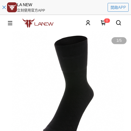
LA NEW
開啟APP
立刻使用官方APP
0
1
/
5