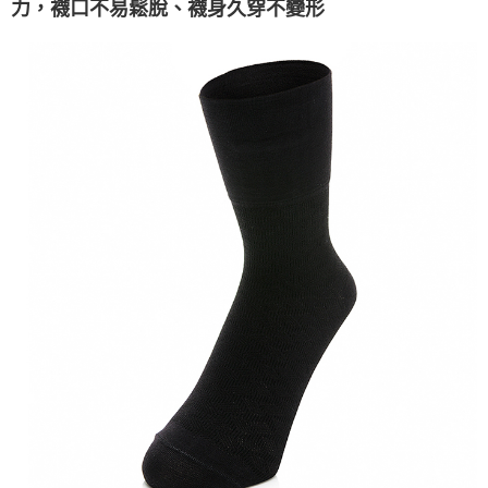
力，襪口不易鬆脫、襪身久穿不變形