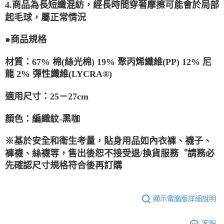
4.商品為長短纖混紡，經長時間穿著摩擦可能會於局部
起毛球，屬正常情況
●商品規格
材質：
67% 棉(絲光棉) 19% 聚丙烯纖維(PP) 12% 尼
龍 2% 彈性纖維(LYCRA®)
適用尺寸：25－27cm
顏色：
編織紋-黑咖
※基於安全和衛生考量，貼身用品如內衣褲、襪子、
褲襪、絲襪等，售出後恕不接受退/換貨服務︒請務必
先確認尺寸規格符合後再訂購
顯示電腦版詳細說明
客服