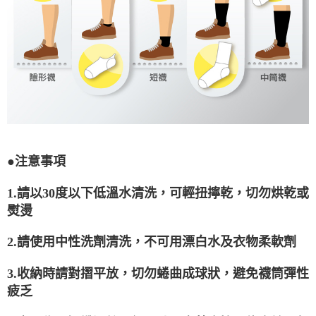
●注意事項
1.請以30度以下低溫水清洗，可輕扭擰乾，切勿烘乾或
熨燙
2.請使用中性洗劑清洗，不可用漂白水及衣物柔軟劑
3.收納時請對摺平放，切勿蜷曲成球狀，避免襪筒彈性
疲乏