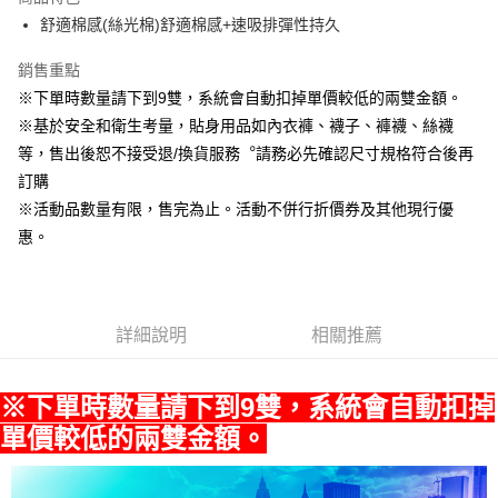
悠遊付
舒適棉感(絲光棉)舒適棉感+速吸排彈性持久
Google Pay
銷售重點
※下單時數量請下到9雙，系統會自動扣掉單價較低的兩雙金額。
全盈+PAY
※基於安全和衛生考量，貼身用品如內衣褲、襪子、褲襪、絲襪
ATM付款
等，售出後恕不接受退/換貨服務︒請務必先確認尺寸規格符合後再
訂購
運送方式
※活動品數量有限，售完為止。活動不併行折價券及其他現行優
宅配
惠。
每筆NT$80，滿NT$990(含以上)免運費
付款後門市自取
每筆NT$80，滿NT$699(含以上)免運費
詳細說明
相關推薦
※下單時數量請下到9雙，系統會自動扣掉
單價較低的兩雙金額。