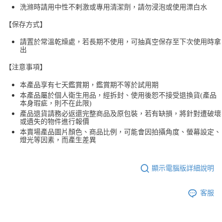
洗滌時請用中性不剌激或專用清潔劑，請勿浸泡或使用漂白水
【保存方式】
請置於常溫乾燥處，若長期不使用，可抽真空保存至下次使用時拿
出
【注意事項】
本產品享有七天鑑賞期，鑑賞期不等於試用期
本產品屬於個人衛生用品，經拆封、使用後恕不接受退換貨(產品
本身瑕疵，則不在此限)
產品退貨請務必返還完整商品及原包裝，若有缺損，將針對遭破壞
或遺失的物件進行報價
本賣場產品圖片顏色、商品比例，可能會因拍攝角度、螢幕設定、
燈光等因素，而產生差異
顯示電腦版詳細說明
客服