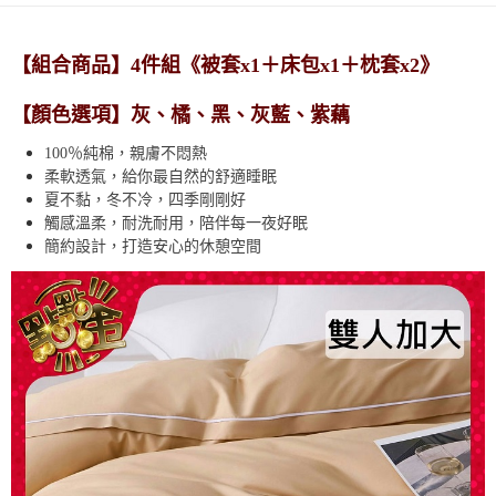
每筆NT$80，滿NT$990(含以上)免運費
【免運費】
【組合商品】4件組
《被套x1＋床包x1＋枕套x2》
免運費
【顏色選項】
灰、橘、黑、灰藍、紫藕
100％純棉，親膚不悶熱
柔軟透氣，給你最自然的舒適睡眠
夏不黏，冬不冷，四季剛剛好
觸感溫柔，耐洗耐用，陪伴每一夜好眠
簡約設計，打造安心的休憩空間