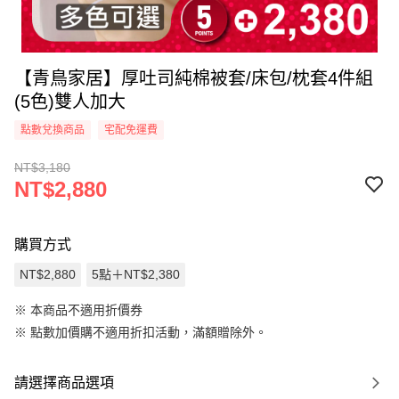
【青鳥家居】厚吐司純棉被套/床包/枕套4件組
(5色)雙人加大
點數兌換商品
宅配免運費
NT$3,180
NT$2,880
購買方式
NT$2,880
5點＋NT$2,380
※ 本商品不適用折價券
※
點數加價購不適用折扣活動，滿額贈除外。
請選擇商品選項