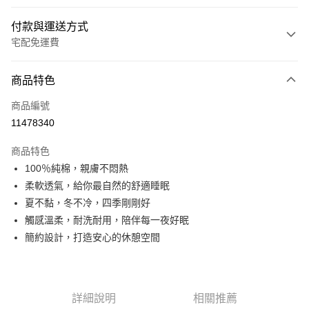
付款與運送方式
宅配免運費
付款方式
商品特色
信用卡一次付款
商品編號
LINE Pay
11478340
Apple Pay
商品特色
悠遊付
100％純棉，親膚不悶熱
柔軟透氣，給你最自然的舒適睡眠
Google Pay
夏不黏，冬不冷，四季剛剛好
全盈+PAY
觸感溫柔，耐洗耐用，陪伴每一夜好眠
簡約設計，打造安心的休憩空間
ATM付款
運送方式
宅配
詳細說明
相關推薦