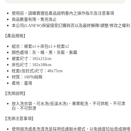
使用前，請確實遵從產品說明書內之操作指示及注意事項
商品數量有限，售完為止
本公司(LANEW)保留接受訂購與否以及最終解釋/調整/修改之權利
【產品規格】
組合：被套x1＋床包x1＋枕套x2
顏色選項：灰、橘、黑、灰藍、紫藕
被套尺寸：182x212cm
床包尺寸：182x188cm
枕套(信封式)尺寸：48x75cm
材質：100％純棉
產地：臺灣
【洗滌說明】
放入洗衣袋、可水洗(低溫水洗)、專業乾洗、不可烘乾、不可漂
白、不可熨燙
【洗滌注意事項】
使用弱洗或柔洗清洗並採用低速脫水模式，以免過度拉扯造成損壞