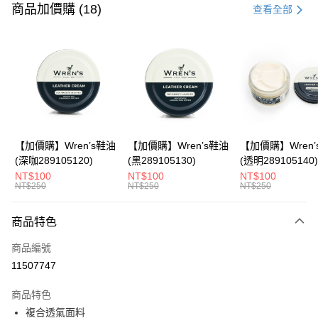
信用卡一次付款
商品加價購 (18)
查看全部
LINE Pay
Apple Pay
悠遊付
Google Pay
全盈+PAY
【加價購】Wren’s鞋油
【加價購】Wren’s鞋油
【加價購】Wren’
(深咖289105120)
(黑289105130)
(透明289105140)
ATM付款
NT$100
NT$100
NT$100
NT$250
NT$250
NT$250
運送方式
商品特色
宅配
每筆NT$80，滿NT$990(含以上)免運費
商品編號
11507747
付款後門市自取
每筆NT$80，滿NT$699(含以上)免運費
商品特色
複合透氣面料