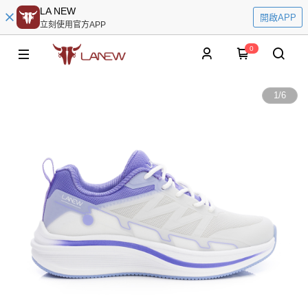
LA NEW
開啟APP
立刻使用官方APP
0
1
/
6