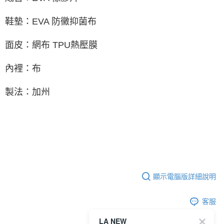
鞋墊：EVA 防黴抑菌布
面皮：網布 TPU熱壓膜
內裡：布
製法：加州
顯示電腦版詳細說明
客服
LA NEW