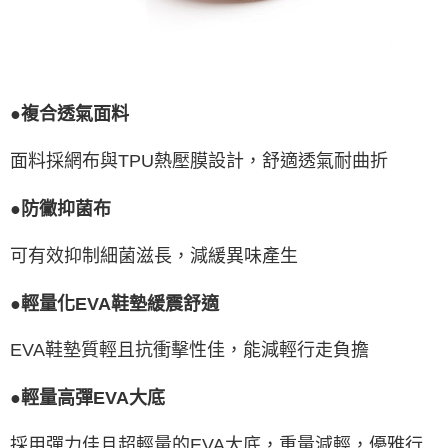
●複合透氣面料
面料採網布與TPU熱壓膜設計，舒適透氣耐曲折
●防黴抑菌布
可有效抑制細菌滋長，減緩異味產生
●輕量化EVA鞋墊緩震舒適
EVA鞋墊質輕且抗衝擊性佳，能減輕行走負擔
●輕量高彈EVA大底
採用彈力佳且超輕量的EVA大底，重量減輕，優雅行